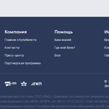
Компания
Помощь
И
Главное о Купибилете
База знаний
Бе
Контакты
Где мой билет
Ко
Пресс-центр
Блог
Оф
Партнерская программа
©
Де
ьзованием веб-системы ООО «РЖД – Цифровые пассажирские решения» на
кие решения» c АО «ФПК» № ФПК-22-316 от 27.12.2022 г. Сайт не явля
 подтверждения покупки. По вопросам рассмотрения обращений, жалоб, п