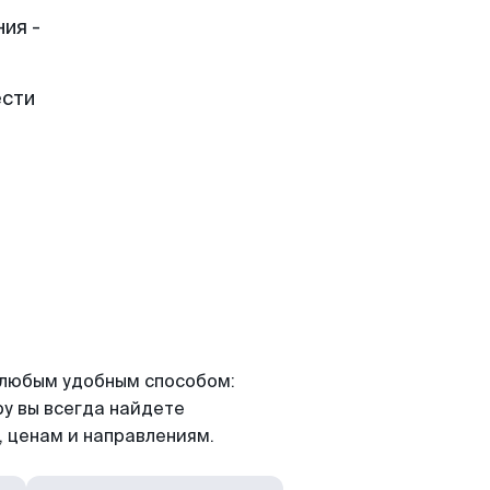
ия -
ести
я любым удобным способом:
ру вы всегда найдете
 ценам и направлениям.