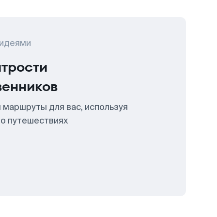
 идеями
итрости
венников
 маршруты для вас, используя
 о путешествиях