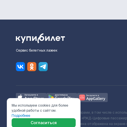
Сервис билетных лазеек
Мы используем cookies для более
удобной работы с сайтом.
Ж/Д билеты предоставляются партнёрами, в том числе с испол
Подробнее
с Поставщиком услуг и Договора ООО «РЖД-Цифровые пассажирс
Согласиться
включает сервисный сбор. Итоговая цена отображена на экране