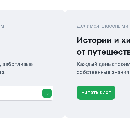
ом
Делимся классными
Истории и х
от путешест
, заботливые
Каждый день строим
та
собственные знания
Читать блог