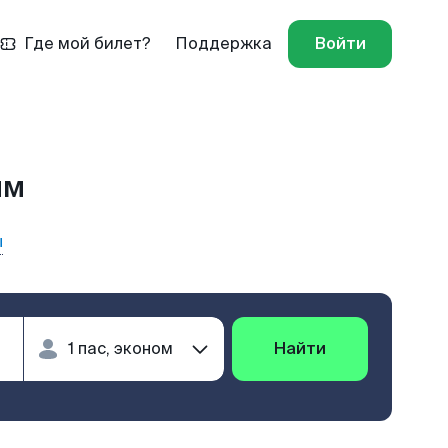
Где мой билет?
Поддержка
Войти
ым
ы
Найти