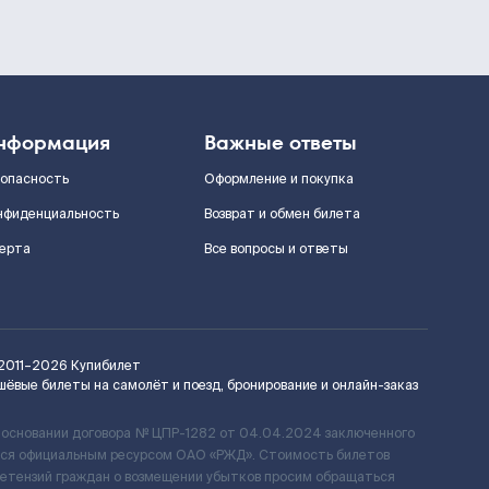
нформация
Важные ответы
зопасность
Оформление и покупка
нфиденциальность
Возврат и обмен билета
ерта
Все вопросы и ответы
2011–2026
Купибилет
шёвые билеты на самолёт и поезд, бронирование и онлайн-заказ
 основании договора № ЦПР-1282 от 04.04.2024 заключенного
ется официальным ресурсом ОАО «РЖД». Стоимость билетов
ретензий граждан о возмещении убытков просим обращаться