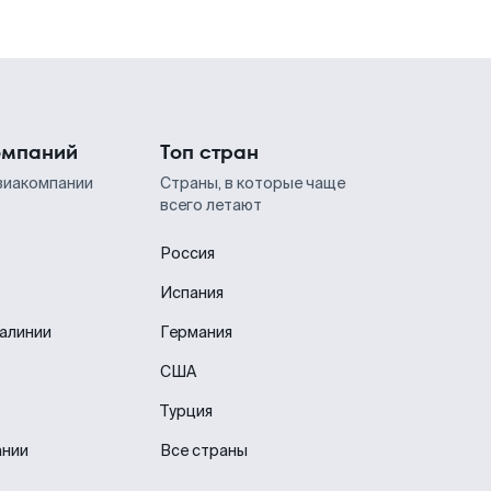
омпаний
Топ стран
виакомпании
Страны, в которые чаще
всего летают
Россия
Испания
иалинии
Германия
США
Турция
ании
Все страны