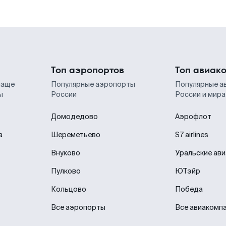
Топ аэропортов
Топ авиак
чаще
Популярные аэропорты
Популярные а
ы
России
России и мира
Домодедово
Аэрофлот
а
Шереметьево
S7 airlines
Внуково
Уральские ав
Пулково
ЮТэйр
Кольцово
Победа
Все аэропорты
Все авиакомп