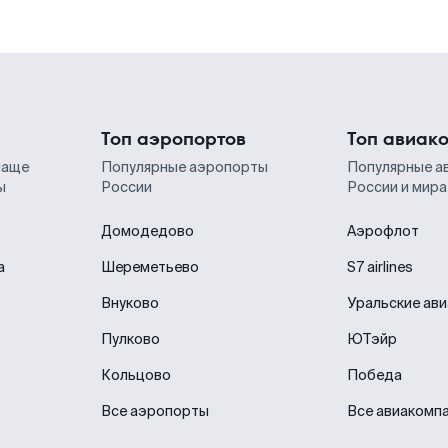
Топ аэропортов
Топ авиак
чаще
Популярные аэропорты
Популярные а
ы
России
России и мира
Домодедово
Аэрофлот
а
Шереметьево
S7 airlines
Внуково
Уральские ав
Пулково
ЮТэйр
Кольцово
Победа
Все аэропорты
Все авиакомп