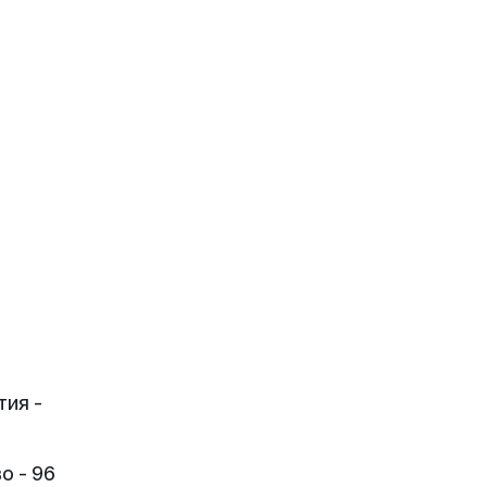
тия -
о - 96