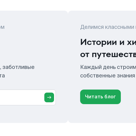
ом
Делимся классными
Истории и х
от путешест
, заботливые
Каждый день строим
та
собственные знания
Читать блог