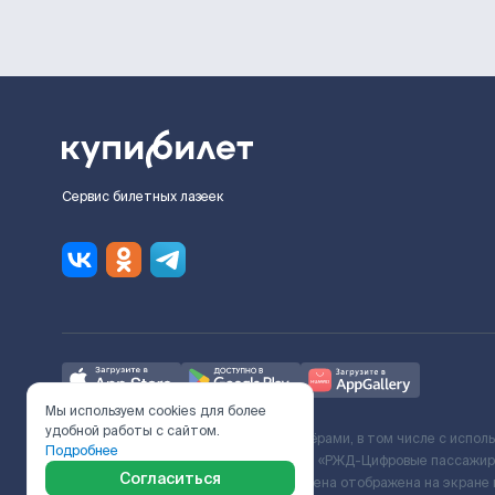
Сервис билетных лазеек
Мы используем cookies для более
удобной работы с сайтом.
Ж/Д билеты предоставляются партнёрами, в том числе с испол
Подробнее
с Поставщиком услуг и Договора ООО «РЖД-Цифровые пассажирс
Согласиться
включает сервисный сбор. Итоговая цена отображена на экране