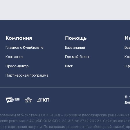
Компания
Помощь
И
Главное о Купибилете
База знаний
Бе
Контакты
Где мой билет
Ко
Пресс-центр
Блог
Оф
Партнерская программа
©
Де
ьзованием веб-системы ООО «РЖД – Цифровые пассажирские решения» на
кие решения» c АО «ФПК» № ФПК-22-316 от 27.12.2022 г. Сайт не явля
 подтверждения покупки. По вопросам рассмотрения обращений, жалоб, п