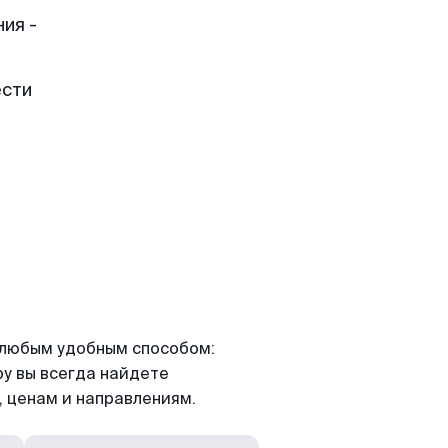
ия -
ести
я любым удобным способом:
ру вы всегда найдете
 ценам и направлениям.