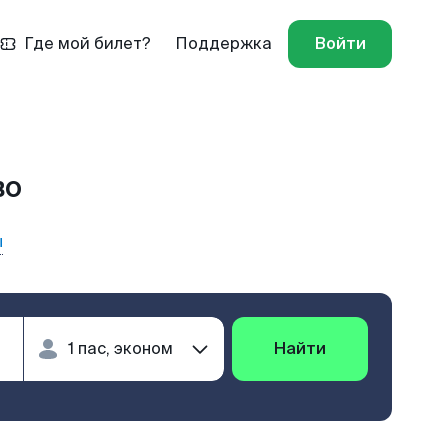
Где мой билет?
Поддержка
Войти
во
ы
Найти