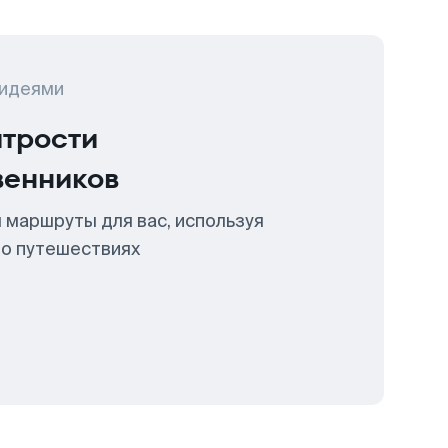
 идеями
итрости
венников
 маршруты для вас, используя
 о путешествиях