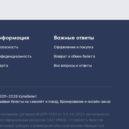
нформация
Важные ответы
зопасность
Оформление и покупка
нфиденциальность
Возврат и обмен билета
ерта
Все вопросы и ответы
2011–2026
Купибилет
шёвые билеты на самолёт и поезд, бронирование и онлайн-заказ
 основании договора № ЦПР-1282 от 04.04.2024 заключенного
ется официальным ресурсом ОАО «РЖД». Стоимость билетов
ретензий граждан о возмещении убытков просим обращаться