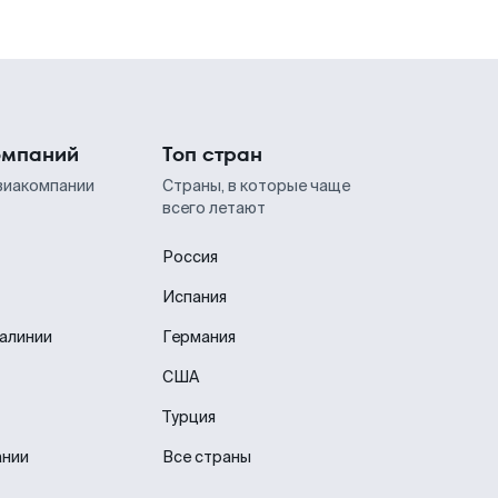
омпаний
Топ стран
виакомпании
Страны, в которые чаще
всего летают
Россия
Испания
иалинии
Германия
США
Турция
ании
Все страны