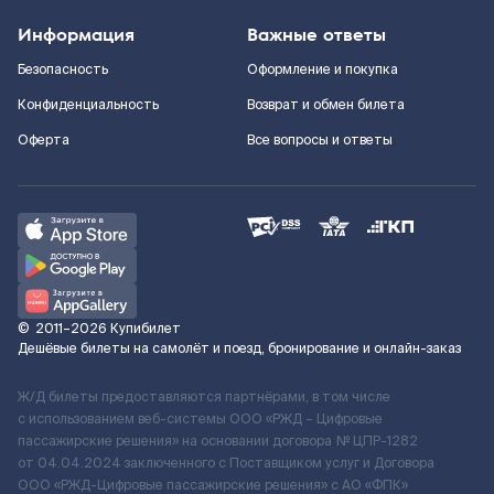
Информация
Важные ответы
Безопасность
Оформление и покупка
Конфиденциальность
Возврат и обмен билета
Оферта
Все вопросы и ответы
©
2011–2026
Купибилет
Дешёвые билеты на самолёт и поезд, бронирование и онлайн-заказ
Ж/Д билеты предоставляются партнёрами, в том числе
с использованием веб-системы ООО «РЖД – Цифровые
пассажирские решения» на основании договора № ЦПР-1282
от 04.04.2024 заключенного с Поставщиком услуг и Договора
ООО «РЖД-Цифровые пассажирские решения» c АО «ФПК»