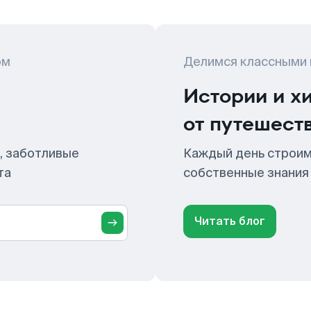
ом
Делимся классными
Истории и х
от путешест
, заботливые
Каждый день строим
та
собственные знания
Читать блог