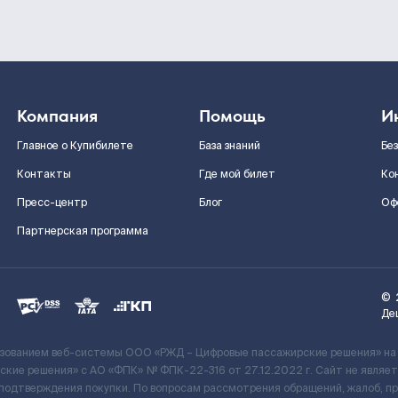
Компания
Помощь
И
Главное о Купибилете
База знаний
Бе
Контакты
Где мой билет
Ко
Пресс-центр
Блог
Оф
Партнерская программа
©
Де
ьзованием веб-системы ООО «РЖД – Цифровые пассажирские решения» на
кие решения» c АО «ФПК» № ФПК-22-316 от 27.12.2022 г. Сайт не явля
 подтверждения покупки. По вопросам рассмотрения обращений, жалоб, п