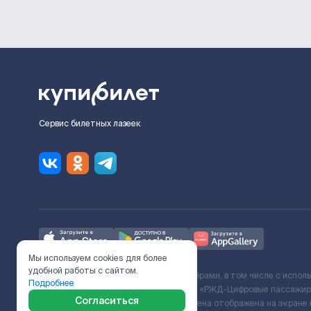
Сервис билетных лазеек
Мы используем cookies для более
удобной работы с сайтом.
Ж/Д билеты предоставляются партнёрами, в том числе с испол
Подробнее
с Поставщиком услуг и Договора ООО «РЖД-Цифровые пассажирс
Согласиться
включает сервисный сбор. Итоговая цена отображена на экране