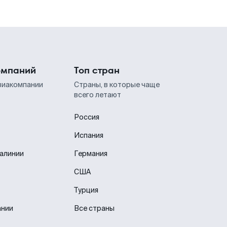
омпаний
Топ стран
виакомпании
Страны, в которые чаще
всего летают
Россия
Испания
иалинии
Германия
США
Турция
ании
Все страны