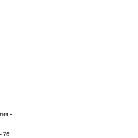
тия -
- 76