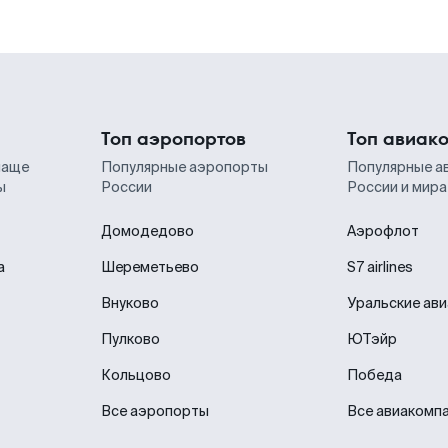
Топ аэропортов
Топ авиак
чаще
Популярные аэропорты
Популярные а
ы
России
России и мира
Домодедово
Аэрофлот
а
Шереметьево
S7 airlines
Внуково
Уральские ав
Пулково
ЮТэйр
Кольцово
Победа
Все аэропорты
Все авиакомп