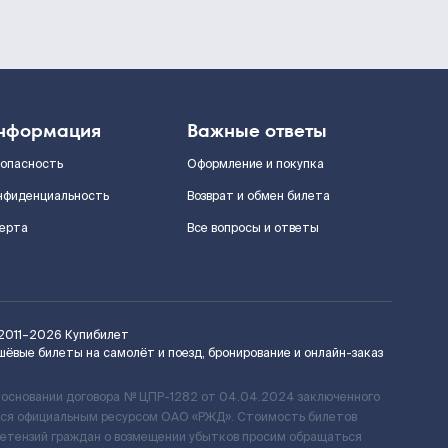
нформация
Важные ответы
зопасность
Оформление и покупка
нфиденциальность
Возврат и обмен билета
ерта
Все вопросы и ответы
2011–2026
Купибилет
шёвые билеты на самолёт и поезд, бронирование и онлайн-заказ
 основании договора № ЦПР-1282 от 04.04.2024 заключенного
ется официальным ресурсом ОАО «РЖД». Стоимость билетов
ретензий граждан о возмещении убытков просим обращаться