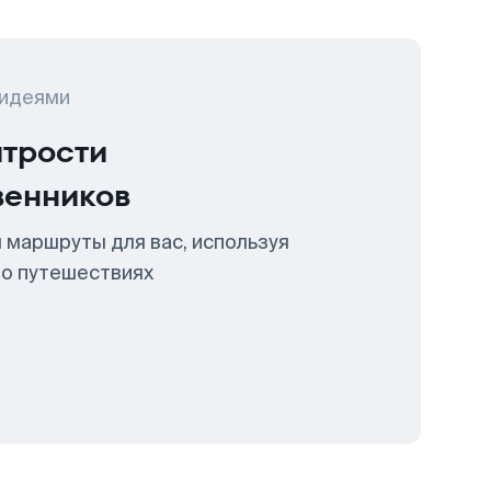
 идеями
итрости
венников
 маршруты для вас, используя
 о путешествиях