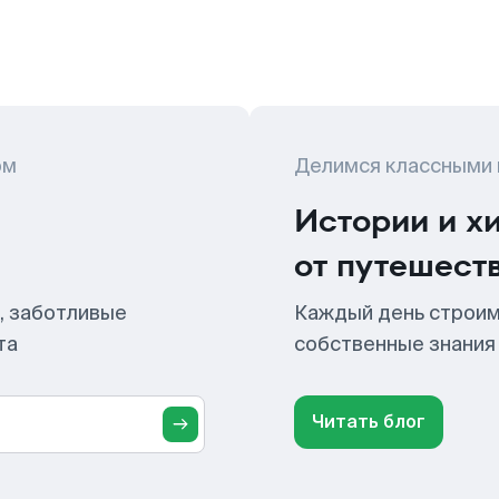
ом
Делимся классными
Истории и х
от путешест
, заботливые
Каждый день строим
та
собственные знания
Читать блог