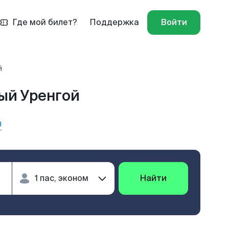
Где мой билет?
Поддержка
Войти
й
ый Уренгой
ы
Найти