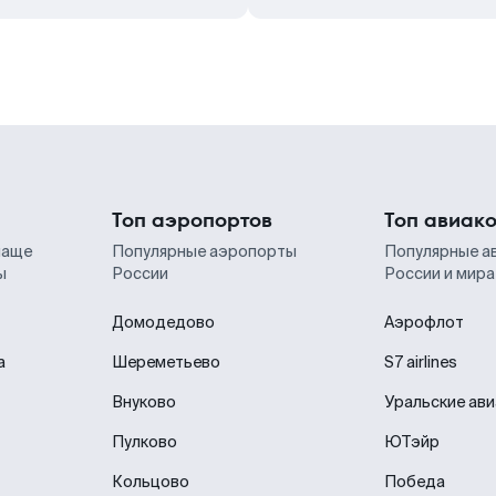
Топ аэропортов
Топ авиак
чаще
Популярные аэропорты
Популярные а
ы
России
России и мира
Домодедово
Аэрофлот
а
Шереметьево
S7 airlines
Внуково
Уральские ав
Пулково
ЮТэйр
Кольцово
Победа