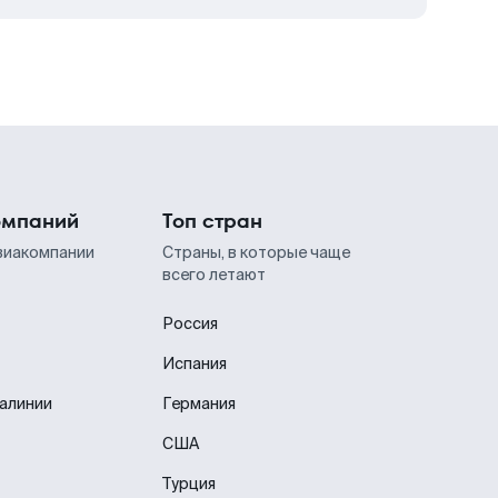
омпаний
Топ стран
виакомпании
Страны, в которые чаще
всего летают
Россия
Испания
иалинии
Германия
США
Турция