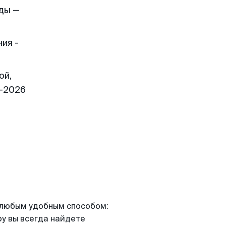
ды —
ия -
ой,
1-2026
я любым удобным способом:
ру вы всегда найдете