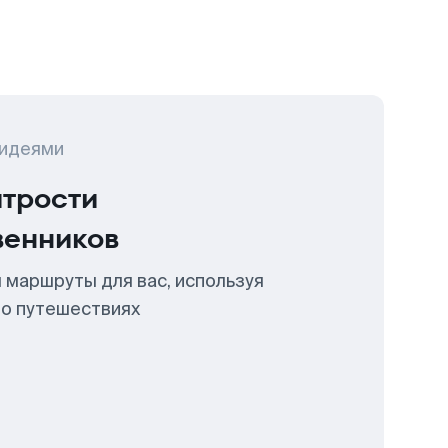
 идеями
итрости
венников
 маршруты для вас, используя
 о путешествиях