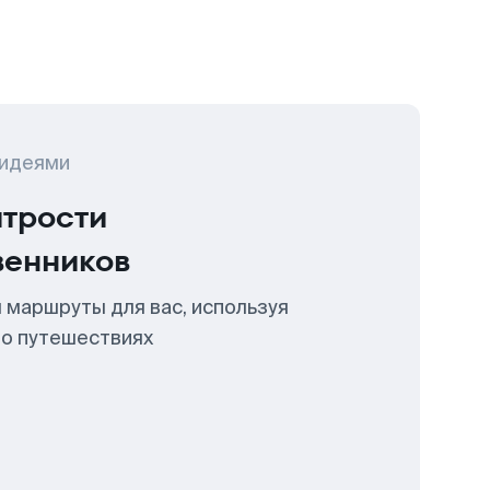
 идеями
итрости
венников
 маршруты для вас, используя
 о путешествиях