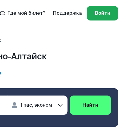
Где мой билет?
Поддержка
Войти
к
но-Алтайск
ы
Найти