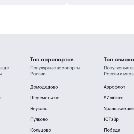
Топ аэропортов
Топ авиак
чаще
Популярные аэропорты
Популярные а
ы
России
России и мира
Домодедово
Аэрофлот
а
Шереметьево
S7 airlines
Внуково
Уральские ав
Пулково
ЮТэйр
Кольцово
Победа