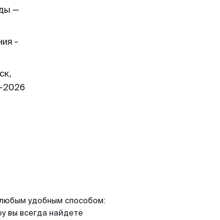
ды —
ия -
ск,
1-2026
я любым удобным способом:
ру вы всегда найдете