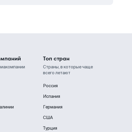
омпаний
Топ стран
виакомпании
Страны, в которые чаще
всего летают
Россия
Испания
иалинии
Германия
США
Турция