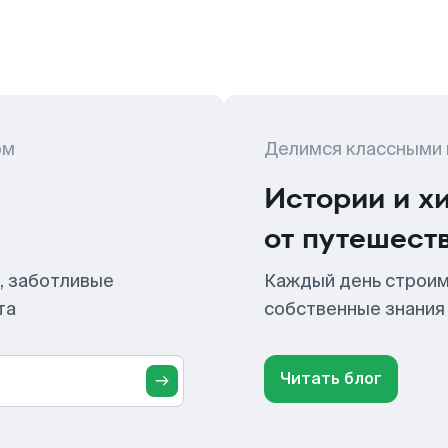
ом
Делимся классными
Истории и х
от путешест
, заботливые
Каждый день строим
та
собственные знания
Читать блог