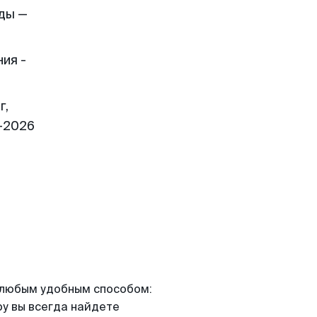
ды —
ия -
г,
1-2026
я любым удобным способом:
ру вы всегда найдете