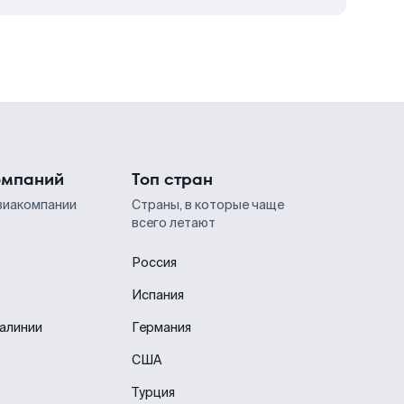
омпаний
Топ стран
виакомпании
Страны, в которые чаще
всего летают
Россия
Испания
иалинии
Германия
США
Турция