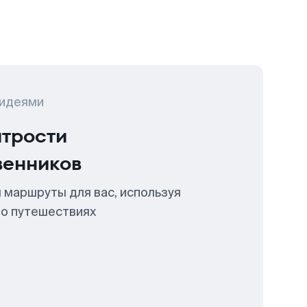
 идеями
итрости
венников
 маршруты для вас, используя
 о путешествиях