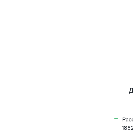
Д
Рас
1862