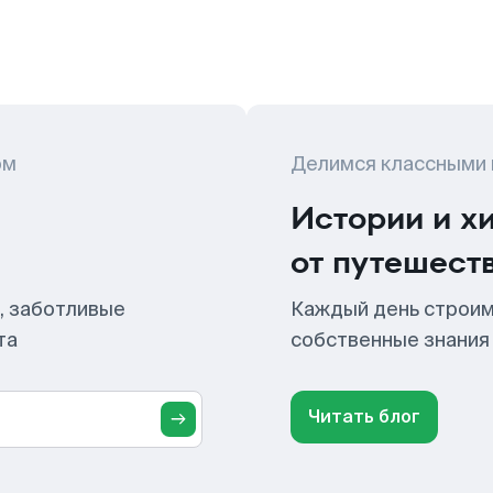
ом
Делимся классными
Истории и х
от путешест
, заботливые
Каждый день строим
та
собственные знания
Читать блог