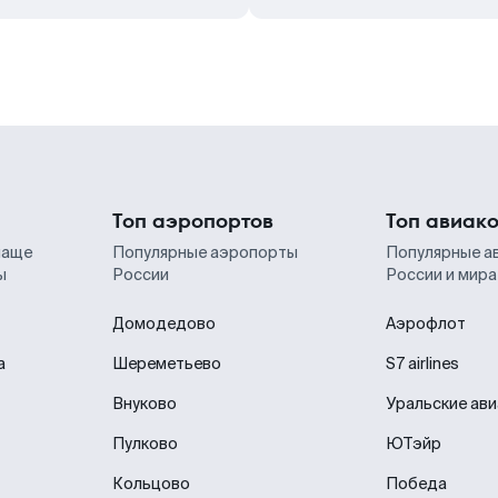
Топ аэропортов
Топ авиак
чаще
Популярные аэропорты
Популярные а
ы
России
России и мира
Домодедово
Аэрофлот
а
Шереметьево
S7 airlines
Внуково
Уральские ав
Пулково
ЮТэйр
Кольцово
Победа