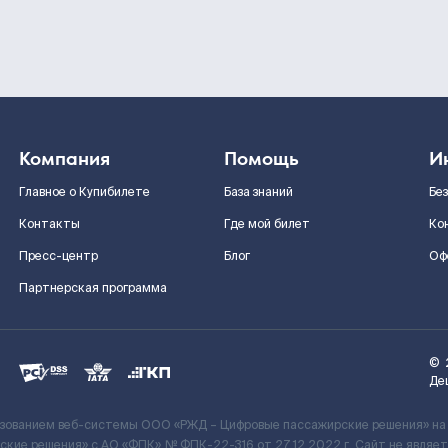
Компания
Помощь
И
Главное о Купибилете
База знаний
Бе
Контакты
Где мой билет
Ко
Пресс-центр
Блог
Оф
Партнерская программа
©
Де
ьзованием веб-системы ООО «РЖД – Цифровые пассажирские решения» на
кие решения» c АО «ФПК» № ФПК-22-316 от 27.12.2022 г. Сайт не явля