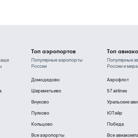
Топ аэропортов
Топ авиак
чаще
Популярные аэропорты
Популярные а
ы
России
России и мира
Домодедово
Аэрофлот
а
Шереметьево
S7 airlines
Внуково
Уральские ав
Пулково
ЮТэйр
Кольцово
Победа
Все аэропорты
Все авиакомп