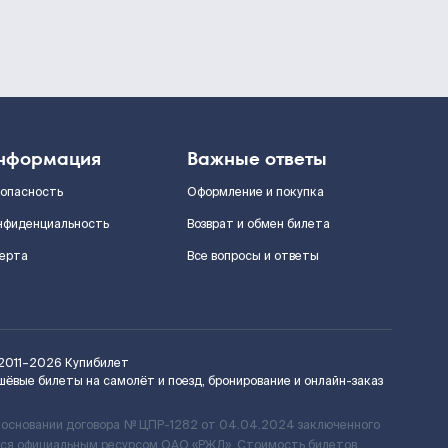
нформация
Важные ответы
зопасность
Оформление и покупка
нфиденциальность
Возврат и обмен билета
ерта
Все вопросы и ответы
2011–2026
Купибилет
шёвые билеты на самолёт и поезд, бронирование и онлайн-заказ
 основании договора № ЦПР-1282 от 04.04.2024 заключенного
ется официальным ресурсом ОАО «РЖД». Стоимость билетов