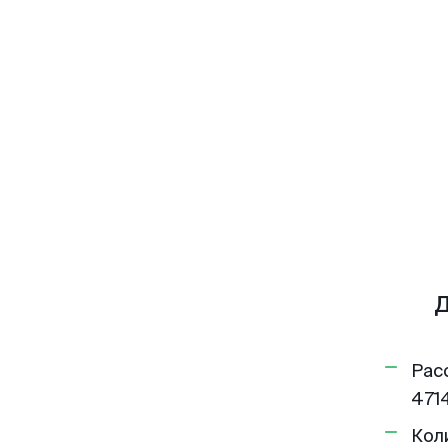
Д
Рас
4714
Кол