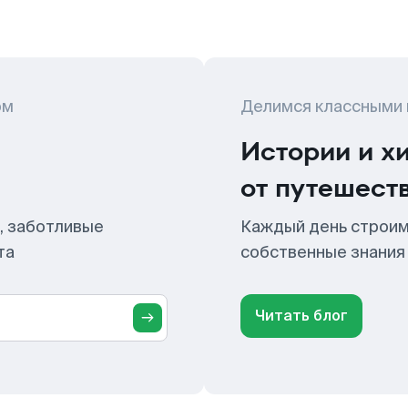
ом
Делимся классными
Истории и х
от путешест
, заботливые
Каждый день строим
та
собственные знания
Читать блог