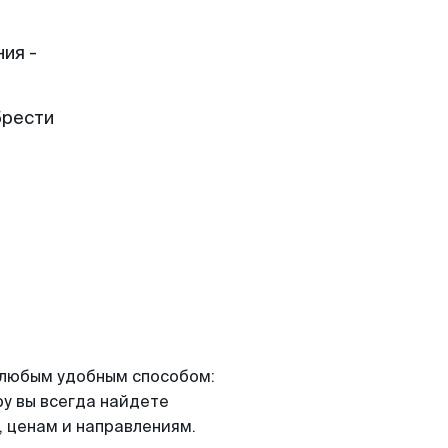
ия -
брести
я любым удобным способом:
ру вы всегда найдете
 ценам и направлениям.