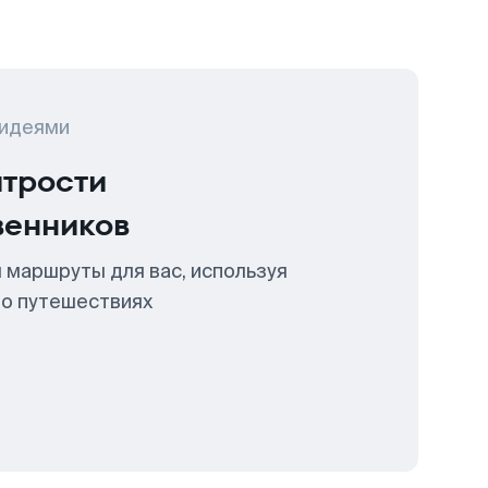
 идеями
итрости
венников
 маршруты для вас, используя
 о путешествиях