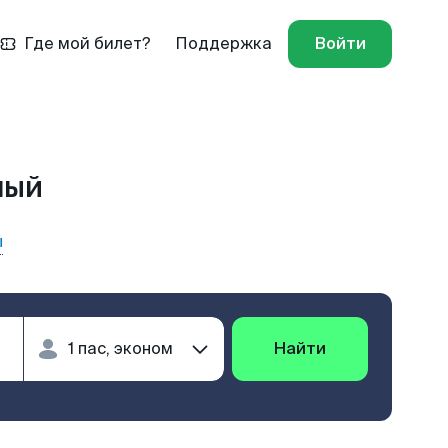
Где мой билет?
Поддержка
Войти
ный
ы
Найти