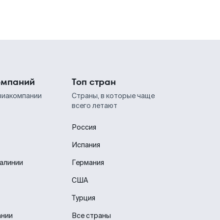
омпаний
Топ стран
виакомпании
Страны, в которые чаще
всего летают
Россия
Испания
иалинии
Германия
США
Турция
ании
Все страны