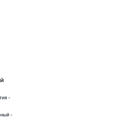
ый
тия -
ный -