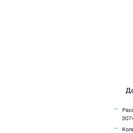
Д
Рас
307
Кол