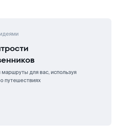
 идеями
итрости
венников
 маршруты для вас, используя
 о путешествиях