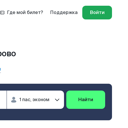
Где мой билет?
Поддержка
Войти
рово
ы
Найти