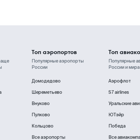
Топ аэропортов
Топ авиак
чаще
Популярные аэропорты
Популярные а
ы
России
России и мира
Домодедово
Аэрофлот
а
Шереметьево
S7 airlines
Внуково
Уральские ав
Пулково
ЮТэйр
Кольцово
Победа
Все аэропорты
Все авиакомп