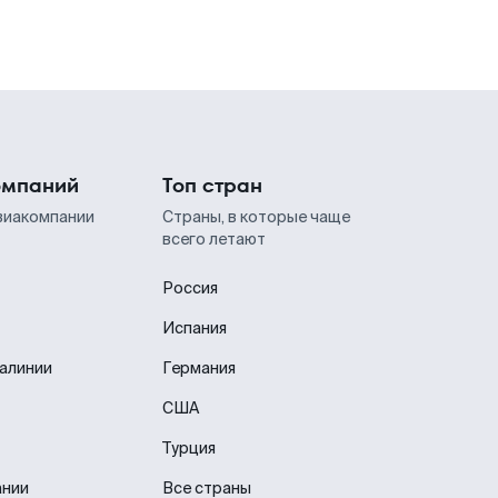
омпаний
Топ стран
виакомпании
Страны, в которые чаще
всего летают
Россия
Испания
иалинии
Германия
США
Турция
ании
Все страны