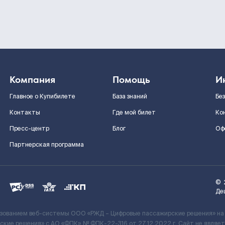
Компания
Помощь
И
Главное о Купибилете
База знаний
Бе
Контакты
Где мой билет
Ко
Пресс-центр
Блог
Оф
Партнерская программа
©
Де
ьзованием веб-системы ООО «РЖД – Цифровые пассажирские решения» на
кие решения» c АО «ФПК» № ФПК-22-316 от 27.12.2022 г. Сайт не явля