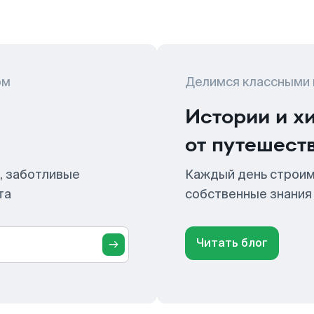
ом
Делимся классными
Истории и х
от путешест
, заботливые
Каждый день строим
та
собственные знания
Читать блог