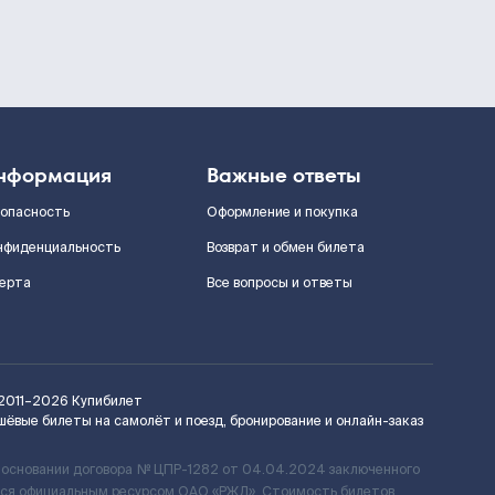
нформация
Важные ответы
зопасность
Оформление и покупка
нфиденциальность
Возврат и обмен билета
ерта
Все вопросы и ответы
2011–2026
Купибилет
шёвые билеты на самолёт и поезд, бронирование и онлайн-заказ
 основании договора № ЦПР-1282 от 04.04.2024 заключенного
ется официальным ресурсом ОАО «РЖД». Стоимость билетов