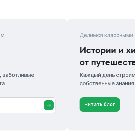
ом
Делимся классными
Истории и х
от путешест
, заботливые
Каждый день строим
та
собственные знания
Читать блог