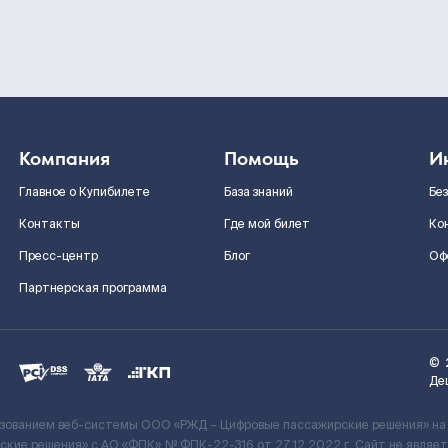
Компания
Помощь
И
Главное о Купибилете
База знаний
Бе
Контакты
Где мой билет
Ко
Пресс-центр
Блог
Оф
Партнерская программа
©
Де
ьзованием веб-системы ООО «РЖД – Цифровые пассажирские решения» на
кие решения» c АО «ФПК» № ФПК-22-316 от 27.12.2022 г. Сайт не явля