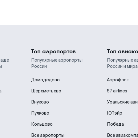
Топ аэропортов
Топ авиак
чаще
Популярные аэропорты
Популярные а
ы
России
России и мира
Домодедово
Аэрофлот
а
Шереметьево
S7 airlines
Внуково
Уральские ав
Пулково
ЮТэйр
Кольцово
Победа
Все аэропорты
Все авиакомп