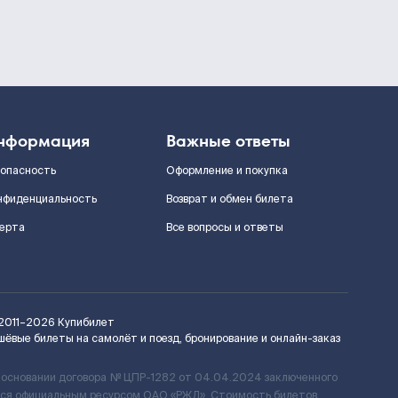
нформация
Важные ответы
зопасность
Оформление и покупка
нфиденциальность
Возврат и обмен билета
ерта
Все вопросы и ответы
2011–2026
Купибилет
шёвые билеты на самолёт и поезд, бронирование и онлайн-заказ
 основании договора № ЦПР-1282 от 04.04.2024 заключенного
ется официальным ресурсом ОАО «РЖД». Стоимость билетов