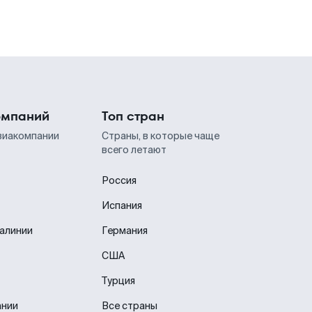
омпаний
Топ стран
виакомпании
Страны, в которые чаще
всего летают
Россия
Испания
иалинии
Германия
США
Турция
ании
Все страны