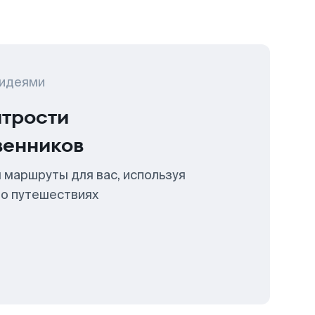
 идеями
итрости
венников
 маршруты для вас, используя
 о путешествиях