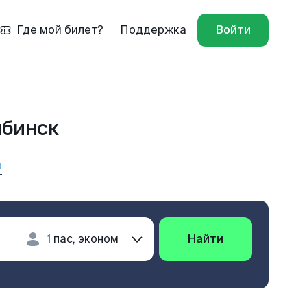
Где мой билет?
Поддержка
Войти
ябинск
ы
Найти