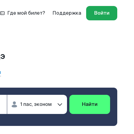
Где мой билет?
Поддержка
Войти
дэ
ы
Найти