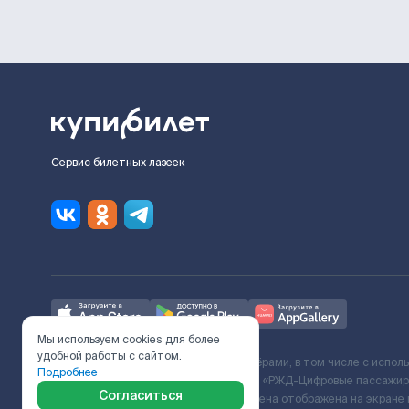
Сервис билетных лазеек
Мы используем cookies для более
удобной работы с сайтом.
Ж/Д билеты предоставляются партнёрами, в том числе с испол
Подробнее
с Поставщиком услуг и Договора ООО «РЖД-Цифровые пассажирс
Согласиться
включает сервисный сбор. Итоговая цена отображена на экране