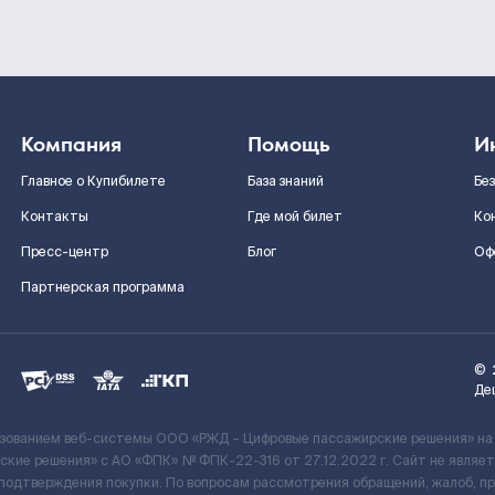
Компания
Помощь
И
Главное о Купибилете
База знаний
Бе
Контакты
Где мой билет
Ко
Пресс-центр
Блог
Оф
Партнерская программа
©
Де
ьзованием веб-системы ООО «РЖД – Цифровые пассажирские решения» на
кие решения» c АО «ФПК» № ФПК-22-316 от 27.12.2022 г. Сайт не явля
 подтверждения покупки. По вопросам рассмотрения обращений, жалоб, п