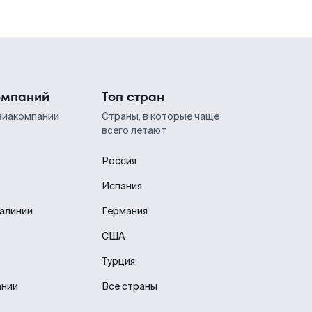
омпаний
Топ стран
виакомпании
Страны, в которые чаще
всего летают
Россия
Испания
иалинии
Германия
США
Турция
ании
Все страны