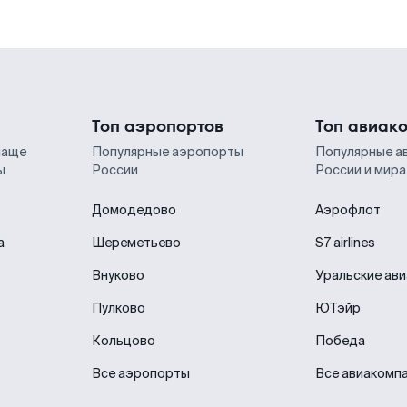
Топ аэропортов
Топ авиак
чаще
Популярные аэропорты
Популярные а
ы
России
России и мира
Домодедово
Аэрофлот
а
Шереметьево
S7 airlines
Внуково
Уральские ав
Пулково
ЮТэйр
Кольцово
Победа
Все аэропорты
Все авиакомп