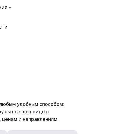
ия -
сти
я любым удобным способом:
ру вы всегда найдете
 ценам и направлениям.