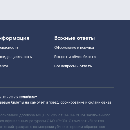
нформация
Важные ответы
зопасность
Оформление и покупка
нфиденциальность
Возврат и обмен билета
ерта
Все вопросы и ответы
2011–2026
Купибилет
шёвые билеты на самолёт и поезд, бронирование и онлайн-заказ
 основании договора № ЦПР-1282 от 04.04.2024 заключенного
ется официальным ресурсом ОАО «РЖД». Стоимость билетов
ретензий граждан о возмещении убытков просим обращаться