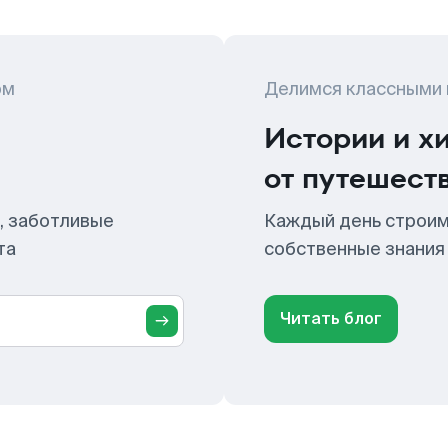
ом
Делимся классными
Истории и х
от путешест
, заботливые
Каждый день строим
та
собственные знания
Читать блог