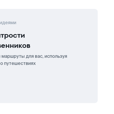
 идеями
итрости
венников
 маршруты для вас, используя
 о путешествиях