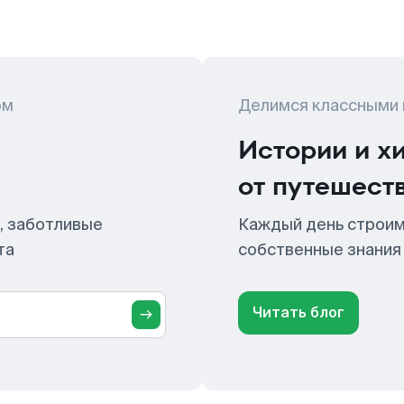
ом
Делимся классными
Истории и х
от путешест
, заботливые
Каждый день строим
та
собственные знания
Читать блог