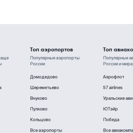
Топ аэропортов
Топ авиак
чаще
Популярные аэропорты
Популярные а
ы
России
России и мира
Домодедово
Аэрофлот
а
Шереметьево
S7 airlines
Внуково
Уральские ав
Пулково
ЮТэйр
Кольцово
Победа
Все аэропорты
Все авиакомп