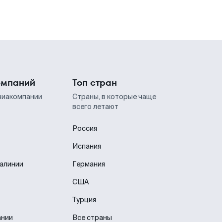
омпаний
Топ стран
виакомпании
Страны, в которые чаще
всего летают
Россия
Испания
иалинии
Германия
США
Турция
ании
Все страны