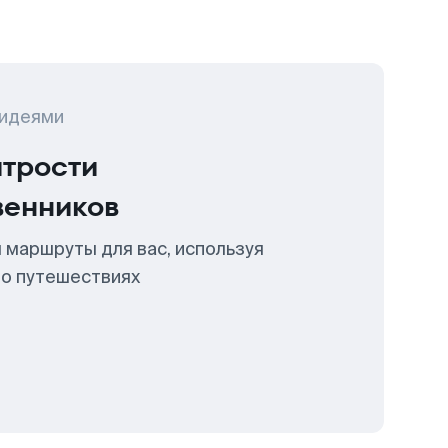
 идеями
итрости
венников
 маршруты для вас, используя
 о путешествиях