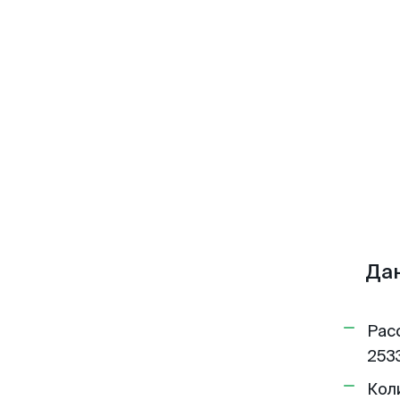
Да
Рас
2533
Кол