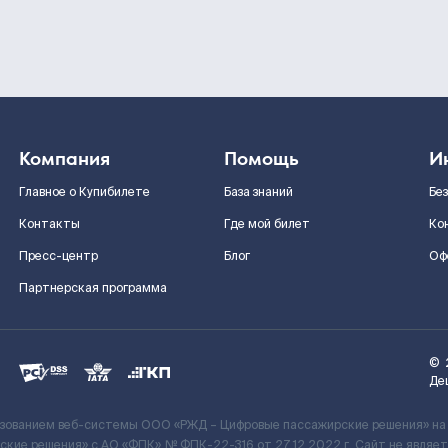
Компания
Помощь
И
Главное о Купибилете
База знаний
Бе
Контакты
Где мой билет
Ко
Пресс-центр
Блог
Оф
Партнерская программа
©
Де
ьзованием веб-системы ООО «РЖД – Цифровые пассажирские решения» на
кие решения» c АО «ФПК» № ФПК-22-316 от 27.12.2022 г. Сайт не явля