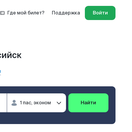
Где мой билет?
Поддержка
Войти
сийск
ы
Найти