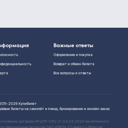
нформация
Важные ответы
зопасность
Оформление и покупка
нфиденциальность
Возврат и обмен билета
ерта
Все вопросы и ответы
2011–2026
Купибилет
шёвые билеты на самолёт и поезд, бронирование и онлайн-заказ
 основании договора № ЦПР-1282 от 04.04.2024 заключенного
ется официальным ресурсом ОАО «РЖД». Стоимость билетов