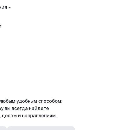
ия -
и
я любым удобным способом:
ру вы всегда найдете
 ценам и направлениям.