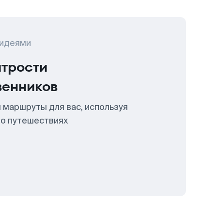
 идеями
итрости
венников
 маршруты для вас, используя
 о путешествиях