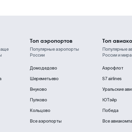
Топ аэропортов
Топ авиак
чаще
Популярные аэропорты
Популярные а
ы
России
России и мира
Домодедово
Аэрофлот
а
Шереметьево
S7 airlines
Внуково
Уральские ав
Пулково
ЮТэйр
Кольцово
Победа
Все аэропорты
Все авиакомп