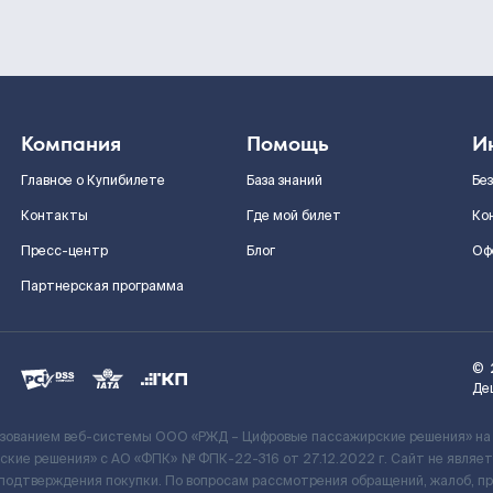
Компания
Помощь
И
Главное о Купибилете
База знаний
Бе
Контакты
Где мой билет
Ко
Пресс-центр
Блог
Оф
Партнерская программа
©
Де
ьзованием веб-системы ООО «РЖД – Цифровые пассажирские решения» на
кие решения» c АО «ФПК» № ФПК-22-316 от 27.12.2022 г. Сайт не явля
 подтверждения покупки. По вопросам рассмотрения обращений, жалоб, п