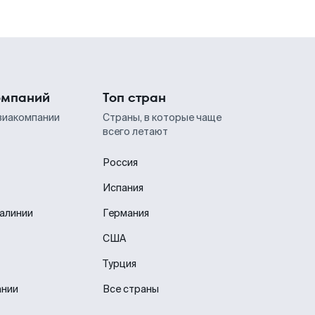
омпаний
Топ стран
виакомпании
Страны, в которые чаще
всего летают
Россия
Испания
иалинии
Германия
США
Турция
ании
Все страны