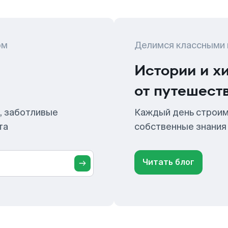
ом
Делимся классными
Истории и х
от путешест
, заботливые
Каждый день строим
та
собственные знания
Читать блог