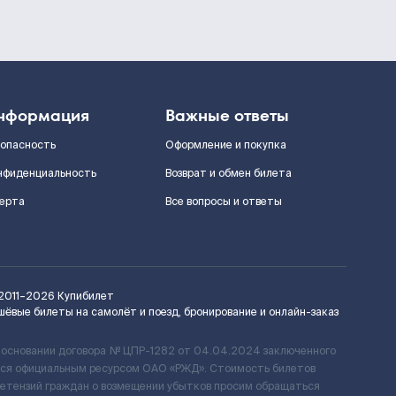
нформация
Важные ответы
зопасность
Оформление и покупка
нфиденциальность
Возврат и обмен билета
ерта
Все вопросы и ответы
2011–2026
Купибилет
шёвые билеты на самолёт и поезд, бронирование и онлайн-заказ
 основании договора № ЦПР-1282 от 04.04.2024 заключенного
ется официальным ресурсом ОАО «РЖД». Стоимость билетов
ретензий граждан о возмещении убытков просим обращаться