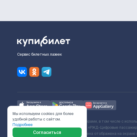
Сервис билетных лазеек
Мы используем cookies для более
удобной работы с сайтом.
Ж/Д билеты предоставляются партнёрами, в том числе с испол
Подробнее
с Поставщиком услуг и Договора ООО «РЖД-Цифровые пассажирс
Согласиться
включает сервисный сбор. Итоговая цена отображена на экране