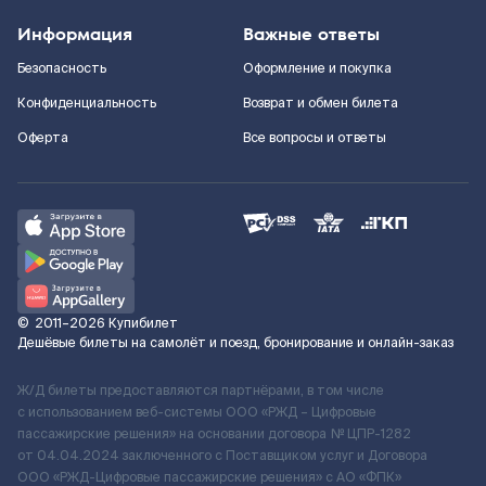
Информация
Важные ответы
Безопасность
Оформление и покупка
Конфиденциальность
Возврат и обмен билета
Оферта
Все вопросы и ответы
©
2011–2026
Купибилет
Дешёвые билеты на самолёт и поезд, бронирование и онлайн-заказ
Ж/Д билеты предоставляются партнёрами, в том числе
с использованием веб-системы ООО «РЖД – Цифровые
пассажирские решения» на основании договора № ЦПР-1282
от 04.04.2024 заключенного с Поставщиком услуг и Договора
ООО «РЖД-Цифровые пассажирские решения» c АО «ФПК»