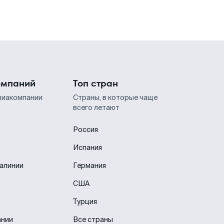
омпаний
Топ стран
виакомпании
Страны, в которые чаще
всего летают
Россия
Испания
иалинии
Германия
США
Турция
ании
Все страны