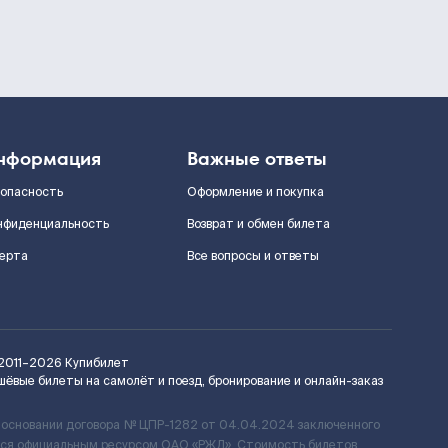
нформация
Важные ответы
зопасность
Оформление и покупка
нфиденциальность
Возврат и обмен билета
ерта
Все вопросы и ответы
2011–2026
Купибилет
шёвые билеты на самолёт и поезд, бронирование и онлайн-заказ
 основании договора № ЦПР-1282 от 04.04.2024 заключенного
ется официальным ресурсом ОАО «РЖД». Стоимость билетов