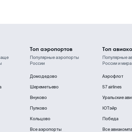
Топ аэропортов
Топ авиак
чаще
Популярные аэропорты
Популярные а
ы
России
России и мира
Домодедово
Аэрофлот
а
Шереметьево
S7 airlines
Внуково
Уральские ав
Пулково
ЮТэйр
Кольцово
Победа
Все аэропорты
Все авиакомп