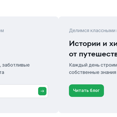
ом
Делимся классными
Истории и х
от путешест
, заботливые
Каждый день строим
та
собственные знания
Читать блог