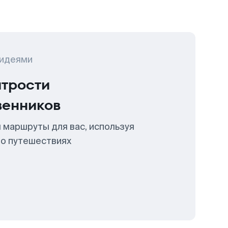
 идеями
итрости
венников
 маршруты для вас, используя
 о путешествиях