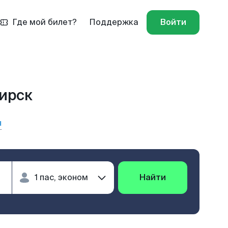
Где мой билет?
Поддержка
Войти
бирск
ы
Найти