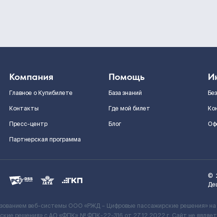
Компания
Помощь
И
Главное о Купибилете
База знаний
Бе
Контакты
Где мой билет
Ко
Пресс-центр
Блог
Оф
Партнерская программа
©
Де
ьзованием веб-системы ООО «РЖД – Цифровые пассажирские решения» на
кие решения» c АО «ФПК» № ФПК-22-316 от 27.12.2022 г. Сайт не явля