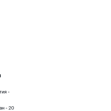
н
тия -
н - 20