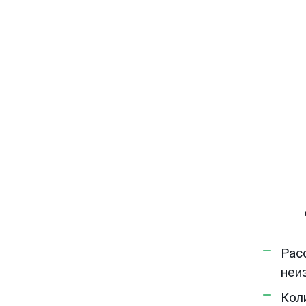
Рас
неи
Кол