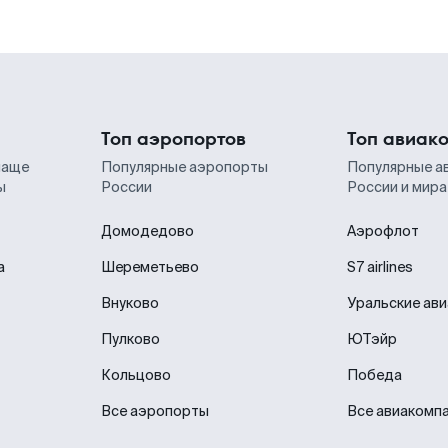
Топ аэропортов
Топ авиак
чаще
Популярные аэропорты
Популярные а
ы
России
России и мира
Домодедово
Аэрофлот
а
Шереметьево
S7 airlines
Внуково
Уральские ав
Пулково
ЮТэйр
Кольцово
Победа
Все аэропорты
Все авиакомп