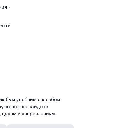
ия -
ести
я любым удобным способом:
ру вы всегда найдете
 ценам и направлениям.