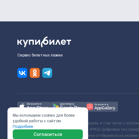
Сервис билетных лазеек
Мы используем cookies для более
удобной работы с сайтом.
Ж/Д билеты предоставляются партнёрами, в том числе с испол
Подробнее
с Поставщиком услуг и Договора ООО «РЖД-Цифровые пассажирс
Согласиться
включает сервисный сбор. Итоговая цена отображена на экране