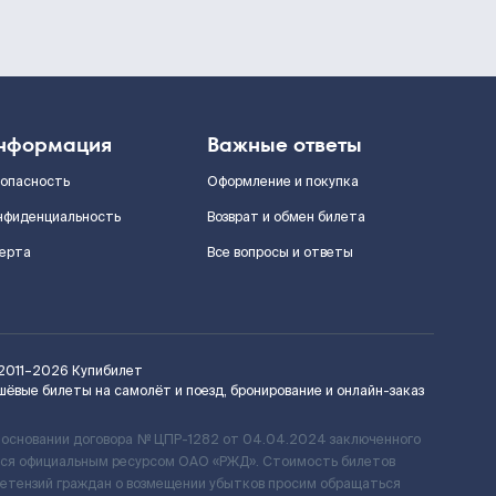
нформация
Важные ответы
зопасность
Оформление и покупка
нфиденциальность
Возврат и обмен билета
ерта
Все вопросы и ответы
2011–2026
Купибилет
шёвые билеты на самолёт и поезд, бронирование и онлайн-заказ
 основании договора № ЦПР-1282 от 04.04.2024 заключенного
ется официальным ресурсом ОАО «РЖД». Стоимость билетов
ретензий граждан о возмещении убытков просим обращаться