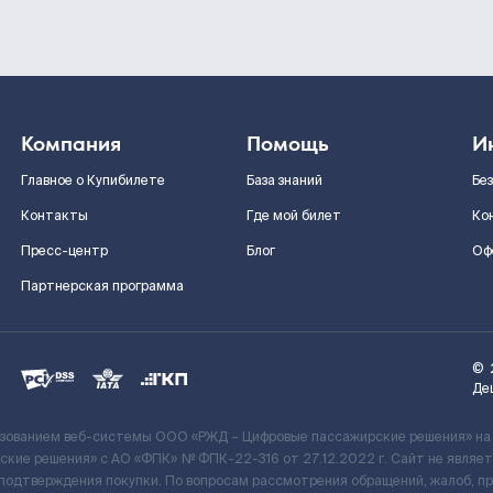
Компания
Помощь
И
Главное о Купибилете
База знаний
Бе
Контакты
Где мой билет
Ко
Пресс-центр
Блог
Оф
Партнерская программа
©
Де
ьзованием веб-системы ООО «РЖД – Цифровые пассажирские решения» на
кие решения» c АО «ФПК» № ФПК-22-316 от 27.12.2022 г. Сайт не явля
 подтверждения покупки. По вопросам рассмотрения обращений, жалоб, п