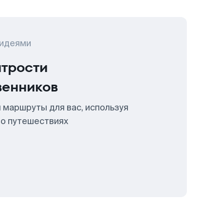
 идеями
итрости
венников
 маршруты для вас, используя
 о путешествиях