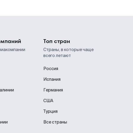
омпаний
Топ стран
виакомпании
Страны, в которые чаще
всего летают
Россия
Испания
иалинии
Германия
США
Турция
ании
Все страны