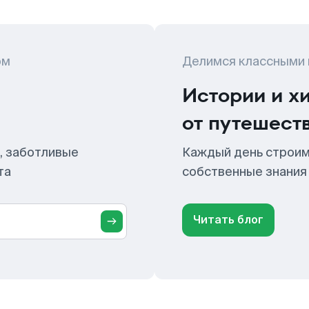
ом
Делимся классными
Истории и х
от путешест
, заботливые
Каждый день строим
та
собственные знания
Читать блог