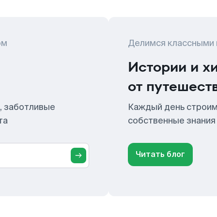
ом
Делимся классными
Истории и х
от путешест
, заботливые
Каждый день строим
та
собственные знания
Читать блог