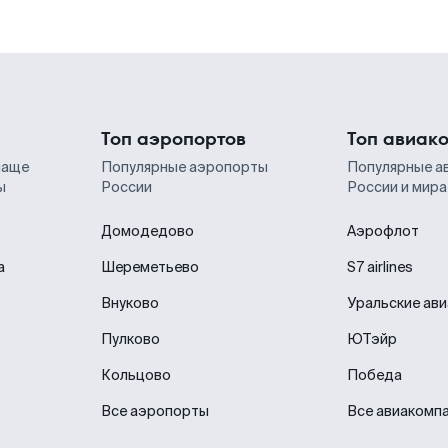
Топ аэропортов
Топ авиак
чаще
Популярные аэропорты
Популярные а
ы
России
России и мира
Домодедово
Аэрофлот
а
Шереметьево
S7 airlines
Внуково
Уральские ав
Пулково
ЮТэйр
Кольцово
Победа
Все аэропорты
Все авиакомп