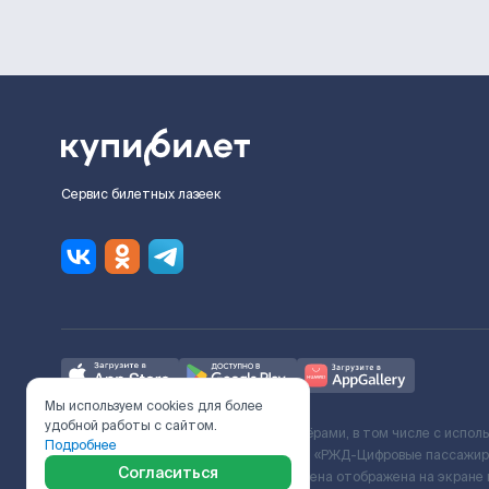
Сервис билетных лазеек
Мы используем cookies для более
удобной работы с сайтом.
Ж/Д билеты предоставляются партнёрами, в том числе с испол
Подробнее
с Поставщиком услуг и Договора ООО «РЖД-Цифровые пассажирс
Согласиться
включает сервисный сбор. Итоговая цена отображена на экране