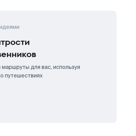
 идеями
итрости
венников
 маршруты для вас, используя
 о путешествиях