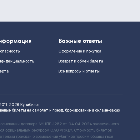
нформация
Важные ответы
зопасность
Оформление и покупка
нфиденциальность
Возврат и обмен билета
ерта
Все вопросы и ответы
2011–2026
Купибилет
шёвые билеты на самолёт и поезд, бронирование и онлайн-заказ
 основании договора № ЦПР-1282 от 04.04.2024 заключенного
ется официальным ресурсом ОАО «РЖД». Стоимость билетов
ретензий граждан о возмещении убытков просим обращаться