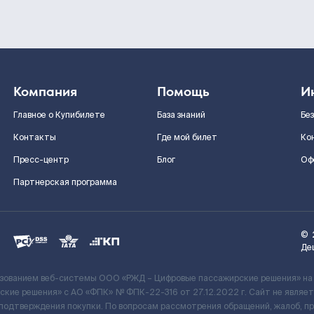
Компания
Помощь
И
Главное о Купибилете
База знаний
Бе
Контакты
Где мой билет
Ко
Пресс-центр
Блог
Оф
Партнерская программа
©
Де
ьзованием веб-системы ООО «РЖД – Цифровые пассажирские решения» на
кие решения» c АО «ФПК» № ФПК-22-316 от 27.12.2022 г. Сайт не явля
 подтверждения покупки. По вопросам рассмотрения обращений, жалоб, п