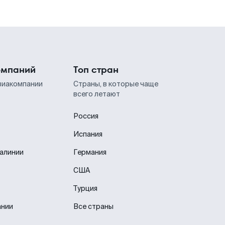
омпаний
Топ стран
виакомпании
Страны, в которые чаще
всего летают
Россия
Испания
иалинии
Германия
США
Турция
ании
Все страны