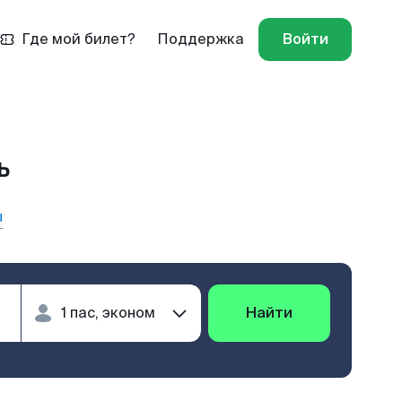
Где мой билет?
Поддержка
Войти
ь
ы
Найти