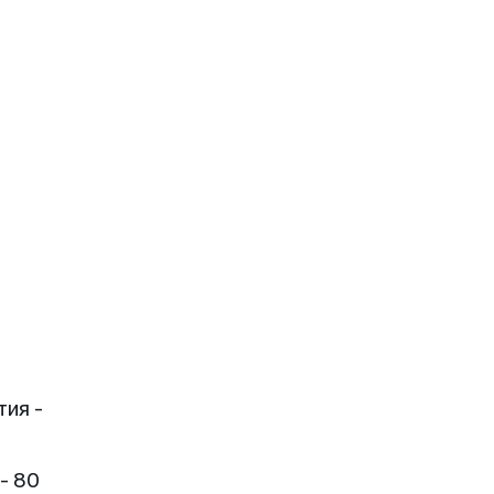
тия -
- 80