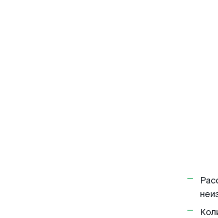
Рас
неи
Кол