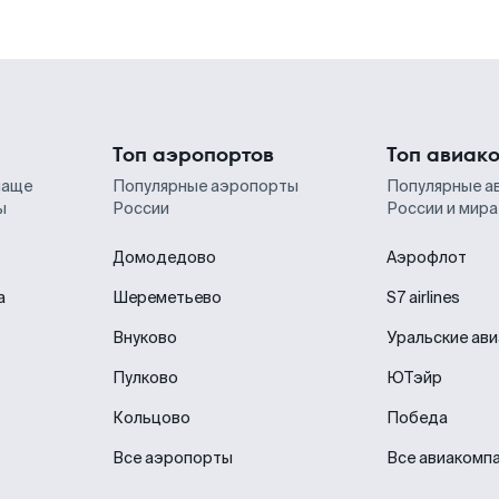
Топ аэропортов
Топ авиак
чаще
Популярные аэропорты
Популярные а
ы
России
России и мира
Домодедово
Аэрофлот
а
Шереметьево
S7 airlines
Внуково
Уральские ав
Пулково
ЮТэйр
Кольцово
Победа
Все аэропорты
Все авиакомп