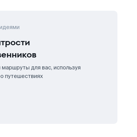
 идеями
итрости
венников
 маршруты для вас, используя
 о путешествиях