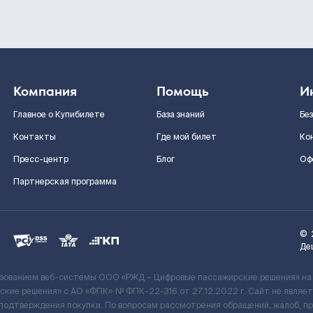
Компания
Помощь
И
Главное о Купибилете
База знаний
Бе
Контакты
Где мой билет
Ко
Пресс-центр
Блог
Оф
Партнерская программа
©
Де
ьзованием веб-системы ООО «РЖД – Цифровые пассажирские решения» на
кие решения» c АО «ФПК» № ФПК-22-316 от 27.12.2022 г. Сайт не явля
 подтверждения покупки. По вопросам рассмотрения обращений, жалоб, п