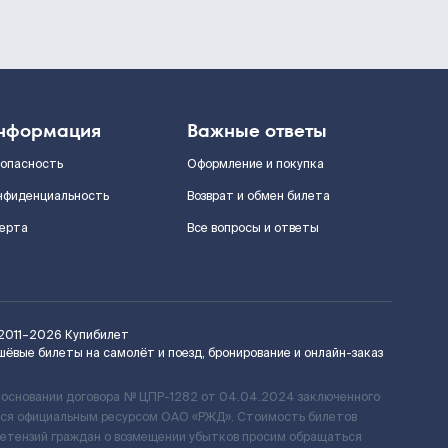
нформация
Важные ответы
зопасность
Оформление и покупка
нфиденциальность
Возврат и обмен билета
ерта
Все вопросы и ответы
2011–2026
Купибилет
шёвые билеты на самолёт и поезд, бронирование и онлайн-заказ
 основании договора № ЦПР-1282 от 04.04.2024 заключенного
ется официальным ресурсом ОАО «РЖД». Стоимость билетов
ретензий граждан о возмещении убытков просим обращаться