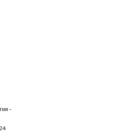
тия -
 24