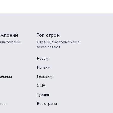
омпаний
Топ стран
виакомпании
Страны, в которые чаще
всего летают
Россия
Испания
иалинии
Германия
США
Турция
ании
Все страны