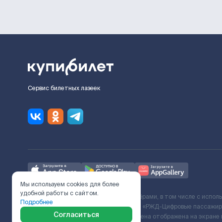
Сервис билетных лазеек
Мы используем cookies для более
удобной работы с сайтом.
Ж/Д билеты предоставляются партнёрами, в том числе с испол
Подробнее
с Поставщиком услуг и Договора ООО «РЖД-Цифровые пассажирс
Согласиться
включает сервисный сбор. Итоговая цена отображена на экране