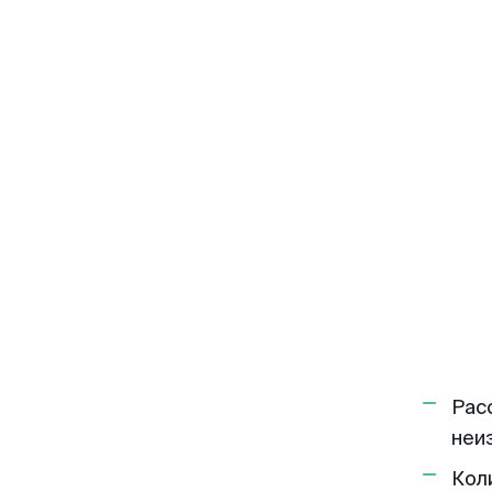
Рас
неи
Кол