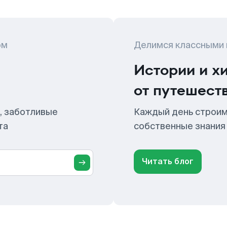
ом
Делимся классными
Истории и х
от путешест
, заботливые
Каждый день строим
та
собственные знания
Читать блог