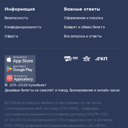
Информация
Важные ответы
Безопасность
Оформление и покупка
Конфиденциальность
Возврат и обмен билета
Оферта
Все вопросы и ответы
©
2011–2026
Купибилет
Дешёвые билеты на самолёт и поезд, бронирование и онлайн-заказ
Ж/Д билеты предоставляются партнёрами, в том числе
с использованием веб-системы ООО «РЖД – Цифровые
пассажирские решения» на основании договора № ЦПР-1282
от 04.04.2024 заключенного с Поставщиком услуг и Договора
ООО «РЖД-Цифровые пассажирские решения» c АО «ФПК»