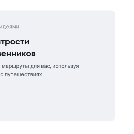
 идеями
итрости
венников
 маршруты для вас, используя
 о путешествиях