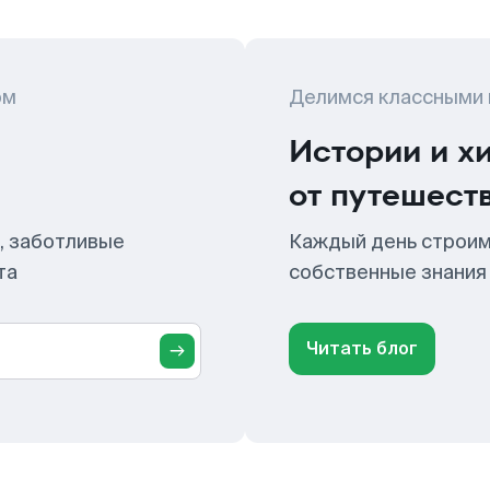
ом
Делимся классными
Истории и х
от путешест
, заботливые
Каждый день строим
та
собственные знания
Читать блог