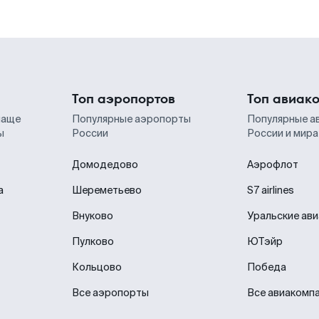
Топ аэропортов
Топ авиак
чаще
Популярные аэропорты
Популярные а
ы
России
России и мира
Домодедово
Аэрофлот
а
Шереметьево
S7 airlines
Внуково
Уральские ав
Пулково
ЮТэйр
Кольцово
Победа
Все аэропорты
Все авиакомп