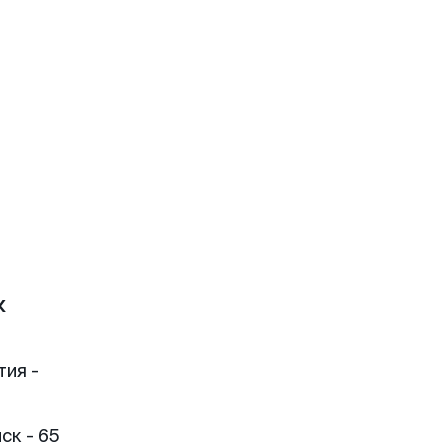
к
тия -
ск - 65