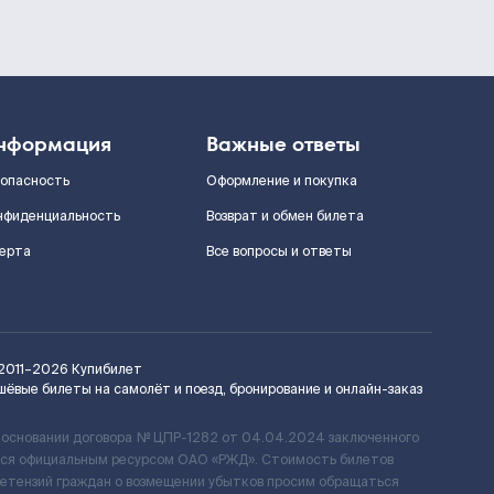
нформация
Важные ответы
зопасность
Оформление и покупка
нфиденциальность
Возврат и обмен билета
ерта
Все вопросы и ответы
2011–2026
Купибилет
шёвые билеты на самолёт и поезд, бронирование и онлайн-заказ
 основании договора № ЦПР-1282 от 04.04.2024 заключенного
ется официальным ресурсом ОАО «РЖД». Стоимость билетов
ретензий граждан о возмещении убытков просим обращаться