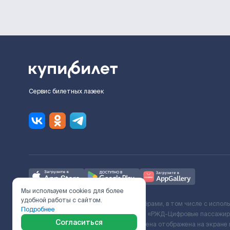
Сервис билетных лазеек
Мы используем cookies для более
удобной работы с сайтом.
Ж/Д билеты предоставляются партнёрами, в том числе с испол
Подробнее
с Поставщиком услуг и Договора ООО «РЖД-Цифровые пассажирс
Согласиться
включает сервисный сбор. Итоговая цена отображена на экране