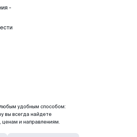
ия -
рести
я любым удобным способом:
ру вы всегда найдете
 ценам и направлениям.