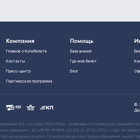
Компания
Помощь
И
Главное о Купибилете
База знаний
Бе
Контакты
Где мой билет
Ко
Пресс-центр
Блог
Оф
Партнерская программа
©
Де
ьзованием веб-системы ООО «РЖД – Цифровые пассажирские решения» на
кие решения» c АО «ФПК» № ФПК-22-316 от 27.12.2022 г. Сайт не явля
 подтверждения покупки. По вопросам рассмотрения обращений, жалоб, п