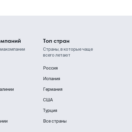
омпаний
Топ стран
виакомпании
Страны, в которые чаще
всего летают
Россия
Испания
иалинии
Германия
США
Турция
ании
Все страны