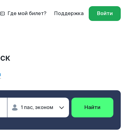
Где мой билет?
Поддержка
Войти
нск
ы
Найти