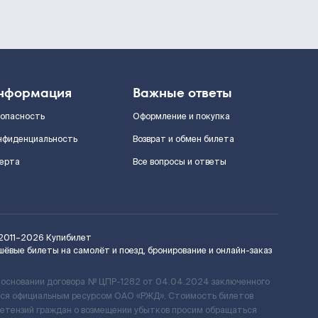
нформация
Важные ответы
зопасность
Оформление и покупка
нфиденциальность
Возврат и обмен билета
ерта
Все вопросы и ответы
2011–2026
Купибилет
шёвые билеты на самолёт и поезд, бронирование и онлайн-заказ
 основании договора № ЦПР-1282 от 04.04.2024 заключенного
ется официальным ресурсом ОАО «РЖД». Стоимость билетов
ретензий граждан о возмещении убытков просим обращаться