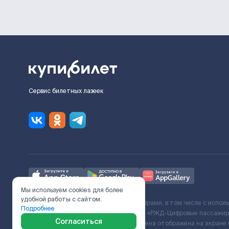
Сервис билетных лазеек
Мы используем cookies для более
удобной работы с сайтом.
Ж/Д билеты предоставляются партнёрами, в том числе с испол
Подробнее
с Поставщиком услуг и Договора ООО «РЖД-Цифровые пассажирс
Согласиться
включает сервисный сбор. Итоговая цена отображена на экране