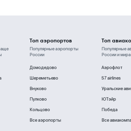
Топ аэропортов
Топ авиак
чаще
Популярные аэропорты
Популярные а
ы
России
России и мира
Домодедово
Аэрофлот
а
Шереметьево
S7 airlines
Внуково
Уральские ав
Пулково
ЮТэйр
Кольцово
Победа
Все аэропорты
Все авиакомп