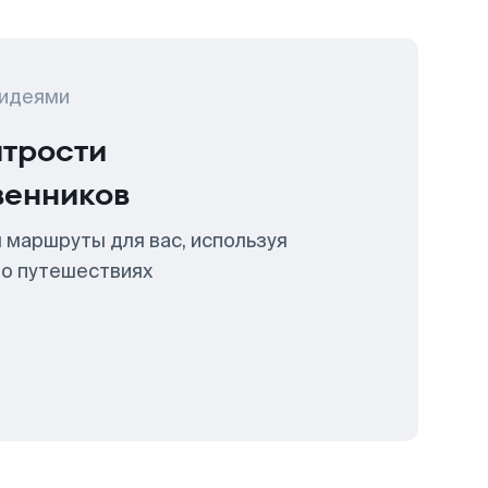
 идеями
итрости
венников
 маршруты для вас, используя
 о путешествиях