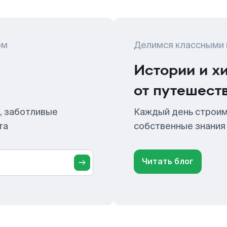
ом
Делимся классными
Истории и х
от путешест
, заботливые
Каждый день строим
та
собственные знания
Читать блог