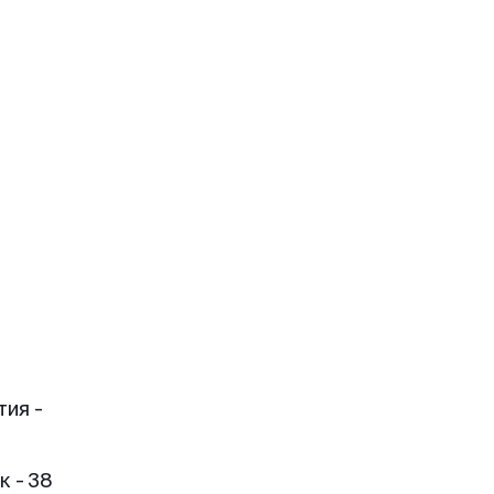
тия -
 - 38