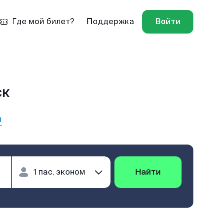
Где мой билет?
Поддержка
Войти
ск
ы
Найти