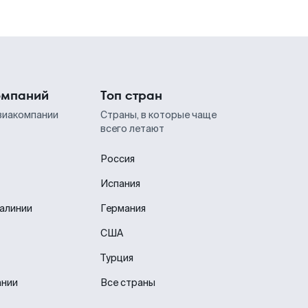
омпаний
Топ стран
виакомпании
Страны, в которые чаще
всего летают
Россия
Испания
иалинии
Германия
США
Турция
ании
Все страны