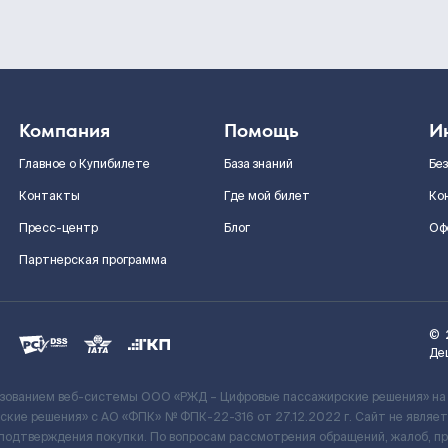
Компания
Помощь
И
Главное о Купибилете
База знаний
Бе
Контакты
Где мой билет
Ко
Пресс-центр
Блог
Оф
Партнерская программа
©
Де
ьзованием веб-системы ООО «РЖД – Цифровые пассажирские решения» на
кие решения» c АО «ФПК» № ФПК-22-316 от 27.12.2022 г. Сайт не явля
 подтверждения покупки. По вопросам рассмотрения обращений, жалоб, п