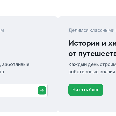
ом
Делимся классными
Истории и х
от путешест
, заботливые
Каждый день строим
та
собственные знания
Читать блог