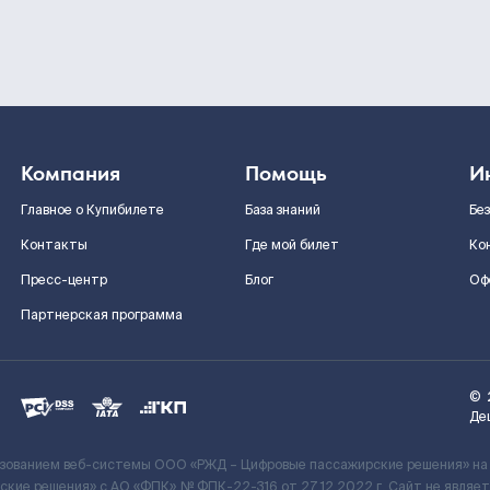
Компания
Помощь
И
Главное о Купибилете
База знаний
Бе
Контакты
Где мой билет
Ко
Пресс-центр
Блог
Оф
Партнерская программа
©
Де
ьзованием веб-системы ООО «РЖД – Цифровые пассажирские решения» на
кие решения» c АО «ФПК» № ФПК-22-316 от 27.12.2022 г. Сайт не явля