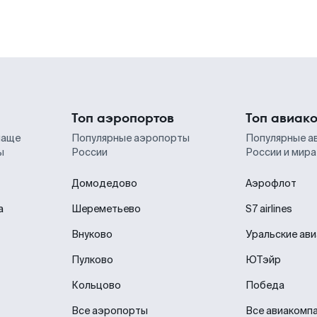
Топ аэропортов
Топ авиак
чаще
Популярные аэропорты
Популярные а
ы
России
России и мира
Домодедово
Аэрофлот
а
Шереметьево
S7 airlines
Внуково
Уральские ав
Пулково
ЮТэйр
Кольцово
Победа
Все аэропорты
Все авиакомп