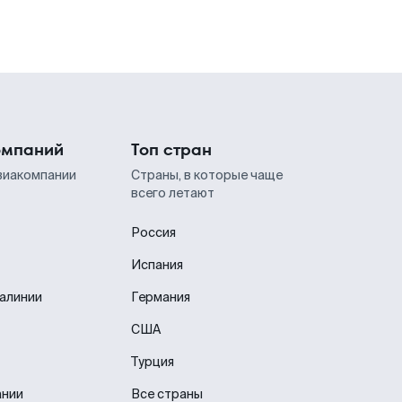
омпаний
Топ стран
виакомпании
Страны, в которые чаще
всего летают
Россия
Испания
иалинии
Германия
США
Турция
ании
Все страны