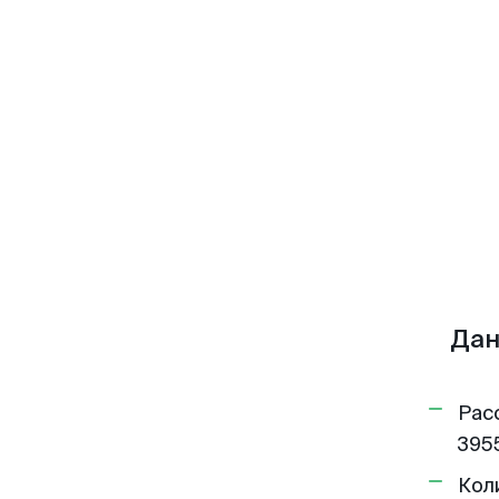
Дан
Рас
3955
Кол