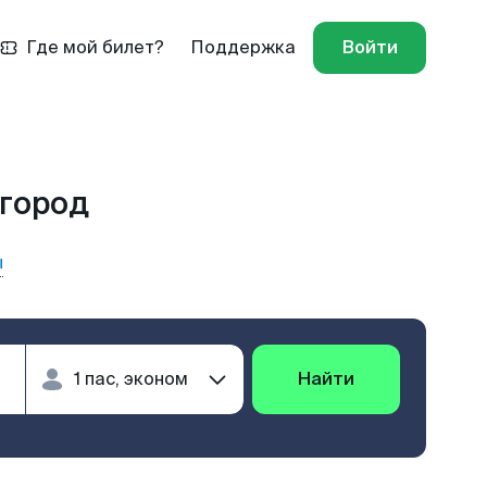
Где мой билет?
Поддержка
Войти
вгород
ы
Найти