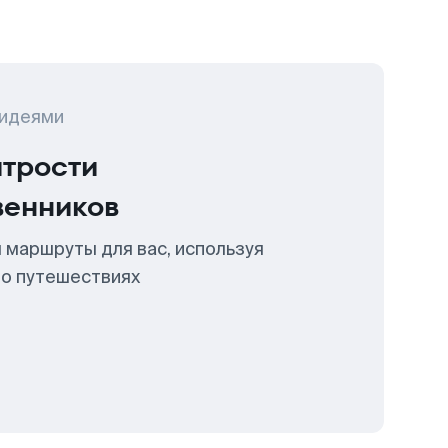
 идеями
итрости
венников
 маршруты для вас, используя
 о путешествиях