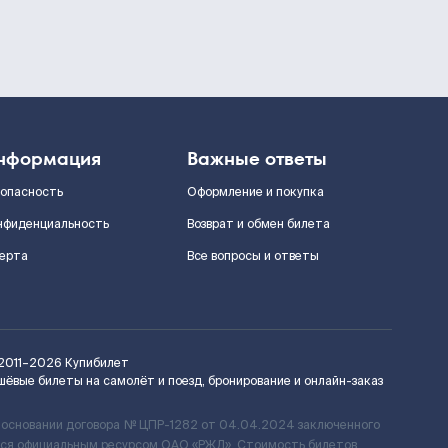
нформация
Важные ответы
зопасность
Оформление и покупка
нфиденциальность
Возврат и обмен билета
ерта
Все вопросы и ответы
2011–2026
Купибилет
шёвые билеты на самолёт и поезд, бронирование и онлайн-заказ
 основании договора № ЦПР-1282 от 04.04.2024 заключенного
ется официальным ресурсом ОАО «РЖД». Стоимость билетов