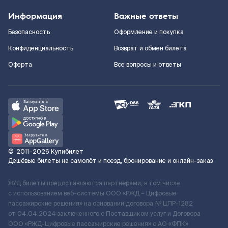
Информация
Важные ответы
Безопасность
Оформление и покупка
Конфиденциальность
Возврат и обмен билета
Оферта
Все вопросы и ответы
©
2011–2026
Купибилет
Дешёвые билеты на самолёт и поезд, бронирование и онлайн-заказ
Ж/Д билеты предоставляются партнёрами, в том числе
с использованием веб-системы ООО «РЖД – Цифровые
пассажирские решения» на основании договора № ЦПР-1282
от 04.04.2024 заключенного с Поставщиком услуг и Договора
ООО «РЖД-Цифровые пассажирские решения» c АО «ФПК»