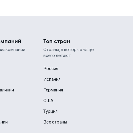
омпаний
Топ стран
виакомпании
Страны, в которые чаще
всего летают
Россия
Испания
иалинии
Германия
США
Турция
ании
Все страны