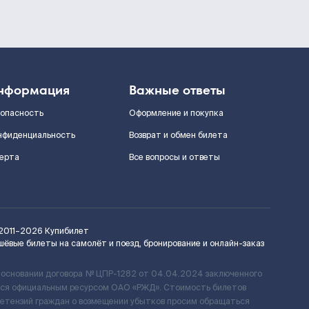
нформация
Важные ответы
зопасность
Оформление и покупка
нфиденциальность
Возврат и обмен билета
ерта
Все вопросы и ответы
2011–2026
Купибилет
шёвые билеты на самолёт и поезд, бронирование и онлайн-заказ
 основании договора № ЦПР-1282 от 04.04.2024 заключенного
ется официальным ресурсом ОАО «РЖД». Стоимость билетов
ретензий граждан о возмещении убытков просим обращаться