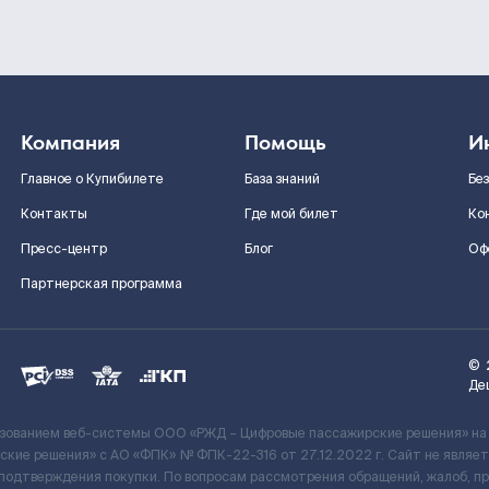
Компания
Помощь
И
Главное о Купибилете
База знаний
Бе
Контакты
Где мой билет
Ко
Пресс-центр
Блог
Оф
Партнерская программа
©
Де
ьзованием веб-системы ООО «РЖД – Цифровые пассажирские решения» на
кие решения» c АО «ФПК» № ФПК-22-316 от 27.12.2022 г. Сайт не явля
 подтверждения покупки. По вопросам рассмотрения обращений, жалоб, п