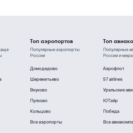
Топ аэропортов
Топ авиак
чаще
Популярные аэропорты
Популярные а
ы
России
России и мира
Домодедово
Аэрофлот
а
Шереметьево
S7 airlines
Внуково
Уральские ав
Пулково
ЮТэйр
Кольцово
Победа
Все аэропорты
Все авиакомп