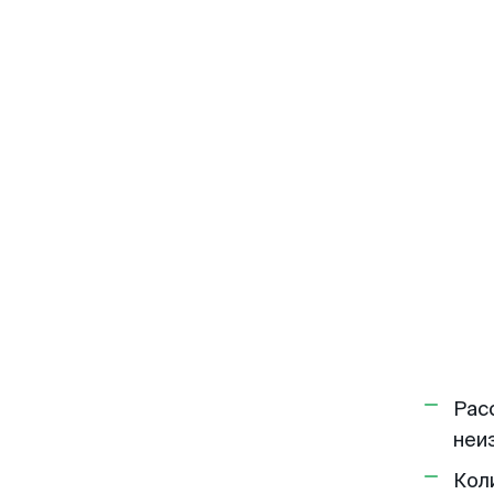
Рас
неи
Кол