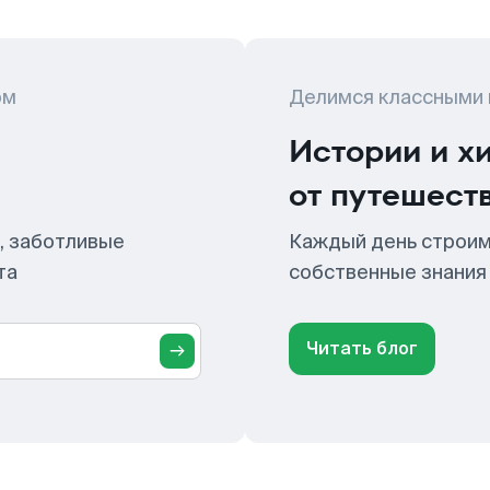
ом
Делимся классными
Истории и х
от путешест
, заботливые
Каждый день строим
та
собственные знания
Читать блог