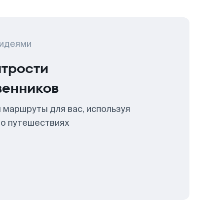
 идеями
итрости
венников
 маршруты для вас, используя
 о путешествиях