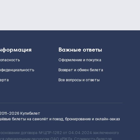
нформация
Важные ответы
зопасность
Оформление и покупка
нфиденциальность
Возврат и обмен билета
ерта
Все вопросы и ответы
2011–2026
Купибилет
шёвые билеты на самолёт и поезд, бронирование и онлайн-заказ
 основании договора № ЦПР-1282 от 04.04.2024 заключенного
ется официальным ресурсом ОАО «РЖД». Стоимость билетов