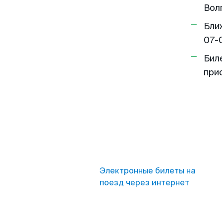
Волг
Бли
07-
Бил
при
Электронные билеты на
поезд через интернет