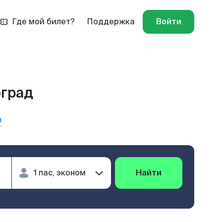
Где мой билет?
Поддержка
Войти
оград
ы
Найти