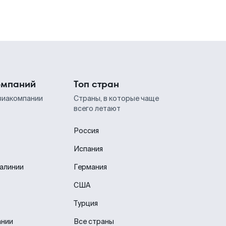
омпаний
Топ стран
виакомпании
Страны, в которые чаще
всего летают
Россия
Испания
иалинии
Германия
США
Турция
ании
Все страны