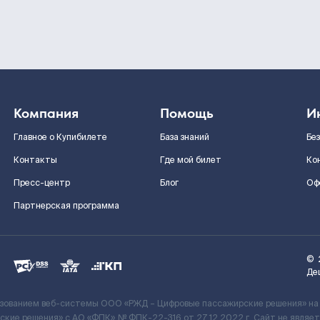
Компания
Помощь
И
Главное о Купибилете
База знаний
Бе
Контакты
Где мой билет
Ко
Пресс-центр
Блог
Оф
Партнерская программа
©
Де
ьзованием веб-системы ООО «РЖД – Цифровые пассажирские решения» на
кие решения» c АО «ФПК» № ФПК-22-316 от 27.12.2022 г. Сайт не явля