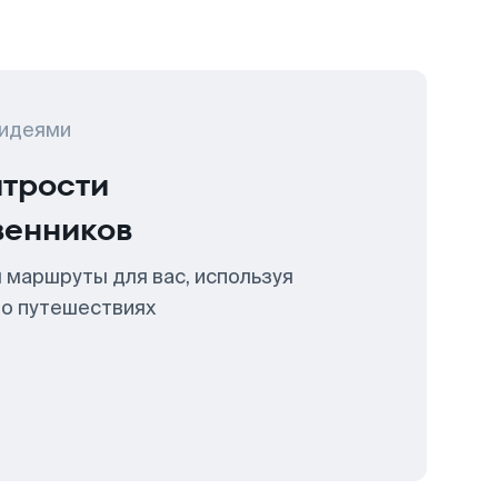
 идеями
итрости
венников
 маршруты для вас, используя
 о путешествиях