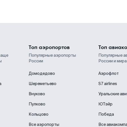
Топ аэропортов
Топ авиак
чаще
Популярные аэропорты
Популярные а
ы
России
России и мира
Домодедово
Аэрофлот
а
Шереметьево
S7 airlines
Внуково
Уральские ав
Пулково
ЮТэйр
Кольцово
Победа
Все аэропорты
Все авиакомп