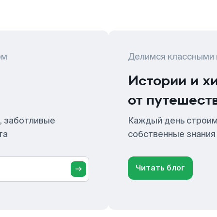
ом
Делимся классными
Истории и х
от путешест
, заботливые
Каждый день строим
та
собственные знания
Читать блог