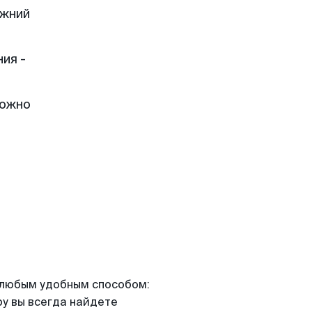
ижний
ия -
можно
я любым удобным способом:
ру вы всегда найдете