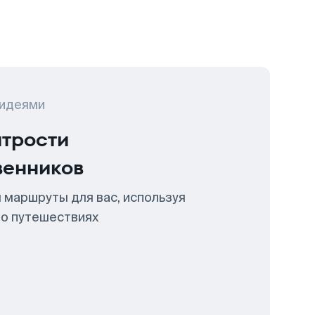
 идеями
итрости
венников
 маршруты для вас, используя
 о путешествиях