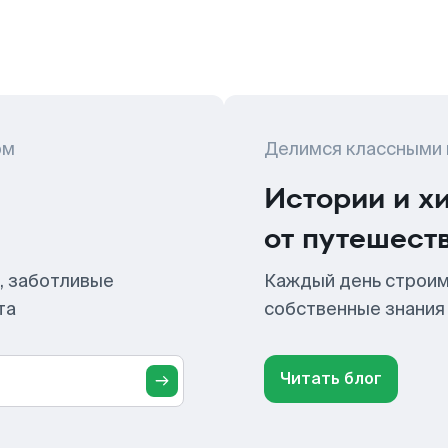
ом
Делимся классными
Истории и х
от путешест
, заботливые
Каждый день строим
та
собственные знания
Читать блог