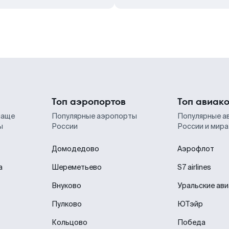
Топ аэропортов
Топ авиак
чаще
Популярные аэропорты
Популярные а
ы
России
России и мира
Домодедово
Аэрофлот
а
Шереметьево
S7 airlines
Внуково
Уральские ав
Пулково
ЮТэйр
Кольцово
Победа