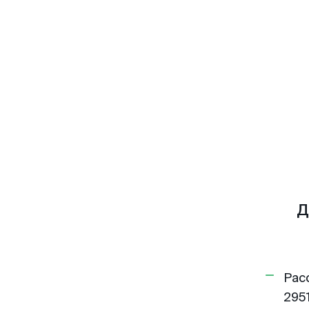
Д
Рас
2951