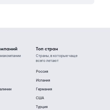
омпаний
Топ стран
виакомпании
Страны, в которые чаще
всего летают
Россия
Испания
иалинии
Германия
США
Турция