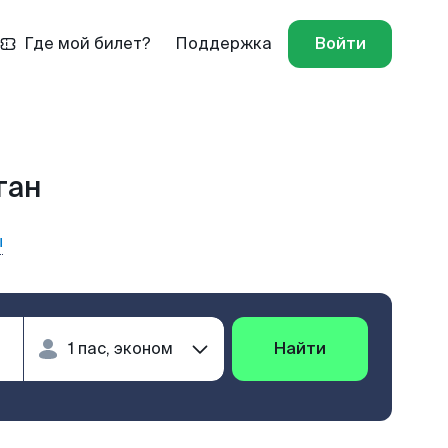
Где мой билет?
Поддержка
Войти
ган
ы
Найти