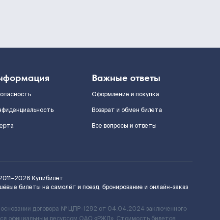
нформация
Важные ответы
зопасность
Оформление и покупка
нфиденциальность
Возврат и обмен билета
ерта
Все вопросы и ответы
2011–2026
Купибилет
шёвые билеты на самолёт и поезд, бронирование и онлайн-заказ
 основании договора № ЦПР-1282 от 04.04.2024 заключенного
ется официальным ресурсом ОАО «РЖД». Стоимость билетов