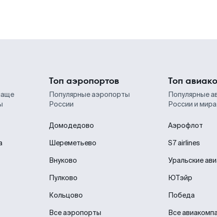
Топ аэропортов
Топ авиак
чаще
Популярные аэропорты
Популярные а
ы
России
России и мира
Домодедово
Аэрофлот
а
Шереметьево
S7 airlines
Внуково
Уральские ав
Пулково
ЮТэйр
Кольцово
Победа
Все аэропорты
Все авиакомп