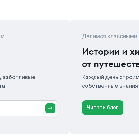
ом
Делимся классными
Истории и х
от путешест
, заботливые
Каждый день строим
та
собственные знания
Читать блог