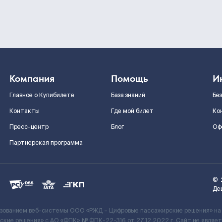
Компания
Помощь
И
Главное о Купибилете
База знаний
Бе
Контакты
Где мой билет
Ко
Пресс-центр
Блог
Оф
Партнерская программа
©
Де
ьзованием веб-системы ООО «РЖД – Цифровые пассажирские решения» на
кие решения» c АО «ФПК» № ФПК-22-316 от 27.12.2022 г. Сайт не явля