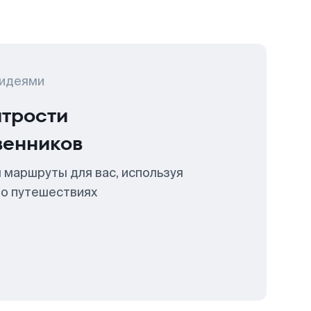
 идеями
итрости
венников
 маршруты для вас, используя
 о путешествиях