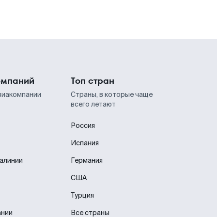
омпаний
Топ стран
виакомпании
Страны, в которые чаще
всего летают
Россия
Испания
иалинии
Германия
США
Турция
ании
Все страны