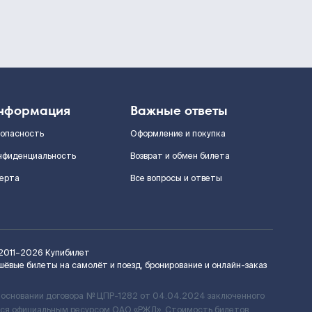
нформация
Важные ответы
зопасность
Оформление и покупка
нфиденциальность
Возврат и обмен билета
ерта
Все вопросы и ответы
2011–2026
Купибилет
шёвые билеты на самолёт и поезд, бронирование и онлайн-заказ
 основании договора № ЦПР-1282 от 04.04.2024 заключенного
ется официальным ресурсом ОАО «РЖД». Стоимость билетов