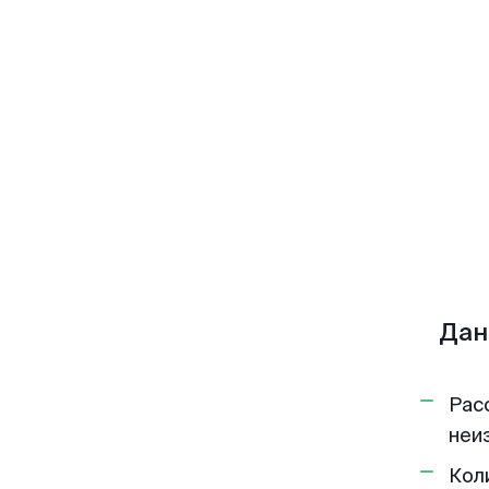
Дан
Рас
неи
Кол