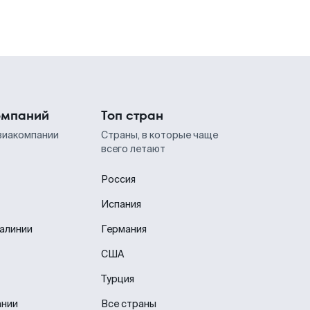
омпаний
Топ стран
виакомпании
Страны, в которые чаще
всего летают
Россия
Испания
иалинии
Германия
США
Турция
ании
Все страны