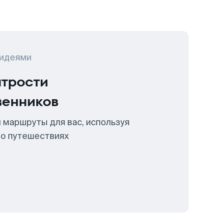
 идеями
итрости
венников
 маршруты для вас, используя
 о путешествиях