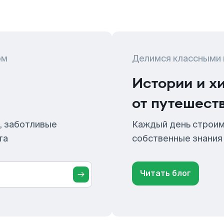
ом
Делимся классными
Истории и х
от путешест
, заботливые
Каждый день строим
та
собственные знания
Читать блог