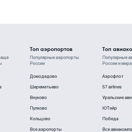
Топ аэропортов
Топ авиак
чаще
Популярные аэропорты
Популярные а
ы
России
России и мира
Домодедово
Аэрофлот
а
Шереметьево
S7 airlines
Внуково
Уральские ав
Пулково
ЮТэйр
Кольцово
Победа
Все аэропорты
Все авиакомп