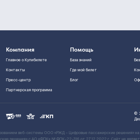
Компания
Помощь
И
Главное о Купибилете
База знаний
Бе
Контакты
Где мой билет
Ко
Пресс-центр
Блог
Оф
Партнерская программа
©
Де
ьзованием веб-системы ООО «РЖД – Цифровые пассажирские решения» на
кие решения» c АО «ФПК» № ФПК-22-316 от 27.12.2022 г. Сайт не явля