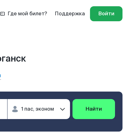
Где мой билет?
Поддержка
Войти
юганск
ы
Найти