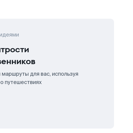
 идеями
итрости
венников
 маршруты для вас, используя
 о путешествиях