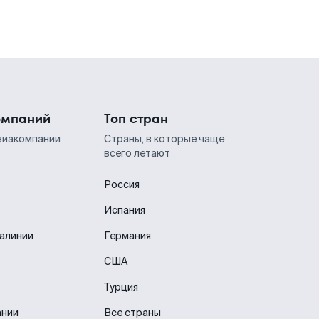
омпаний
Топ стран
виакомпании
Страны, в которые чаще
всего летают
Россия
Испания
иалинии
Германия
США
Турция
ании
Все страны