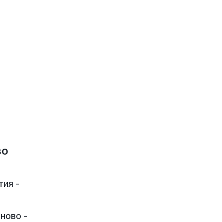
во
тия -
ново -