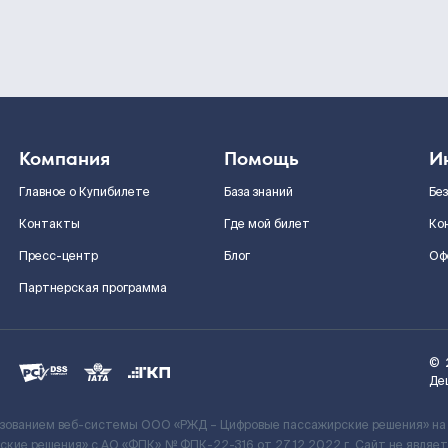
Компания
Помощь
И
Главное о Купибилете
База знаний
Бе
Контакты
Где мой билет
Ко
Пресс-центр
Блог
Оф
Партнерская программа
©
Де
ьзованием веб-системы ООО «РЖД – Цифровые пассажирские решения» на
кие решения» c АО «ФПК» № ФПК-22-316 от 27.12.2022 г. Сайт не явля