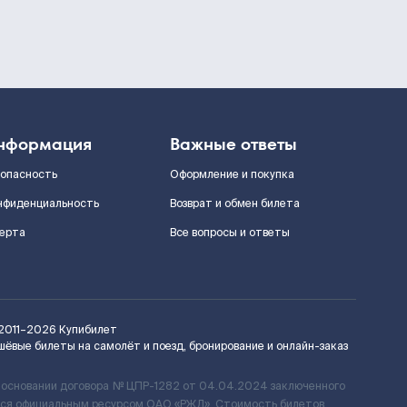
нформация
Важные ответы
зопасность
Оформление и покупка
нфиденциальность
Возврат и обмен билета
ерта
Все вопросы и ответы
2011–2026
Купибилет
шёвые билеты на самолёт и поезд, бронирование и онлайн-заказ
 основании договора № ЦПР-1282 от 04.04.2024 заключенного
ется официальным ресурсом ОАО «РЖД». Стоимость билетов