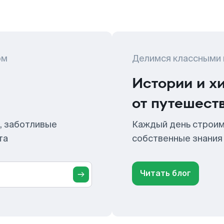
ом
Делимся классными
Истории и х
от путешест
, заботливые
Каждый день строим
та
собственные знания
Читать блог