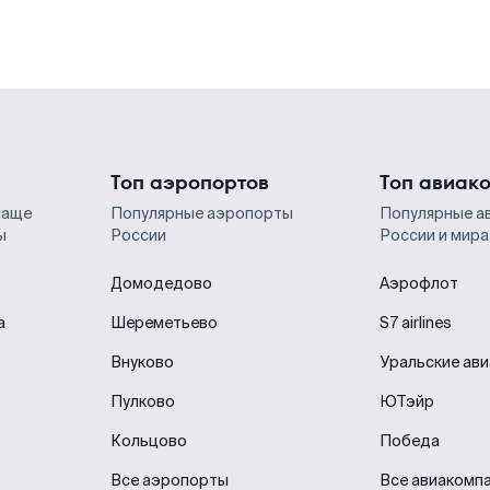
Топ аэропортов
Топ авиак
чаще
Популярные аэропорты
Популярные а
ы
России
России и мира
Домодедово
Аэрофлот
а
Шереметьево
S7 airlines
Внуково
Уральские ав
Пулково
ЮТэйр
Кольцово
Победа
Все аэропорты
Все авиакомп