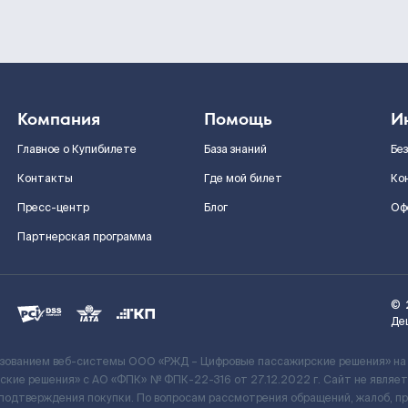
Компания
Помощь
И
Главное о Купибилете
База знаний
Бе
Контакты
Где мой билет
Ко
Пресс-центр
Блог
Оф
Партнерская программа
©
Де
ьзованием веб-системы ООО «РЖД – Цифровые пассажирские решения» на
кие решения» c АО «ФПК» № ФПК-22-316 от 27.12.2022 г. Сайт не явля
 подтверждения покупки. По вопросам рассмотрения обращений, жалоб, п