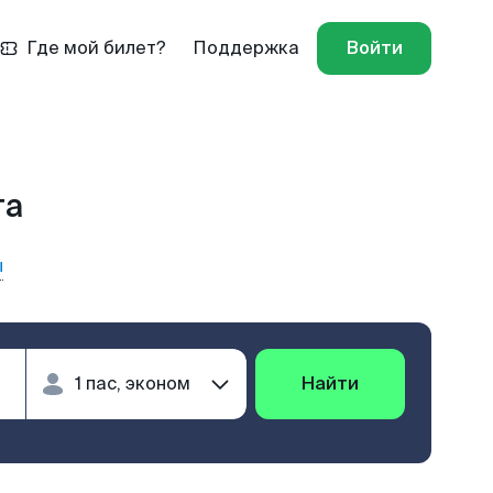
Где мой билет?
Поддержка
Войти
та
ы
Найти