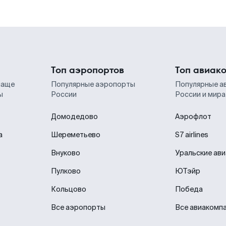
Топ аэропортов
Топ авиак
чаще
Популярные аэропорты
Популярные а
ы
России
России и мира
Домодедово
Аэрофлот
а
Шереметьево
S7 airlines
Внуково
Уральские ав
Пулково
ЮТэйр
Кольцово
Победа
Все аэропорты
Все авиакомп