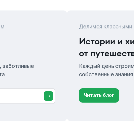
ом
Делимся классными
Истории и х
от путешест
, заботливые
Каждый день строим
та
собственные знания
Читать блог