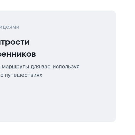
 идеями
итрости
венников
 маршруты для вас, используя
 о путешествиях