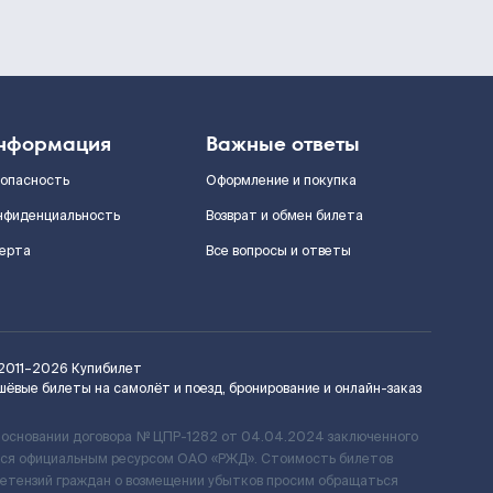
нформация
Важные ответы
зопасность
Оформление и покупка
нфиденциальность
Возврат и обмен билета
ерта
Все вопросы и ответы
2011–2026
Купибилет
шёвые билеты на самолёт и поезд, бронирование и онлайн-заказ
 основании договора № ЦПР-1282 от 04.04.2024 заключенного
ется официальным ресурсом ОАО «РЖД». Стоимость билетов
ретензий граждан о возмещении убытков просим обращаться