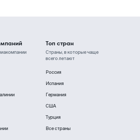
омпаний
Топ стран
виакомпании
Страны, в которые чаще
всего летают
Россия
Испания
иалинии
Германия
США
Турция
ании
Все страны