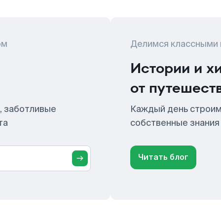
ом
Делимся классными
Истории и х
от путешест
, заботливые
Каждый день строим
та
собственные знания
Читать блог