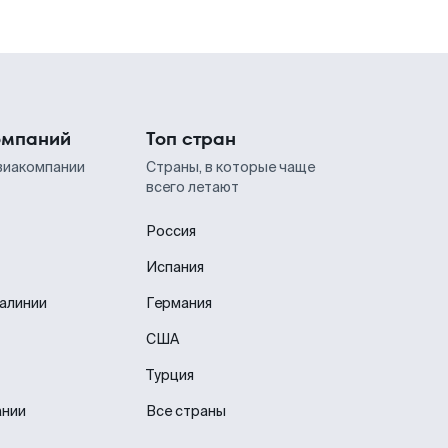
омпаний
Топ стран
виакомпании
Страны, в которые чаще
всего летают
Россия
Испания
иалинии
Германия
США
Турция
ании
Все страны