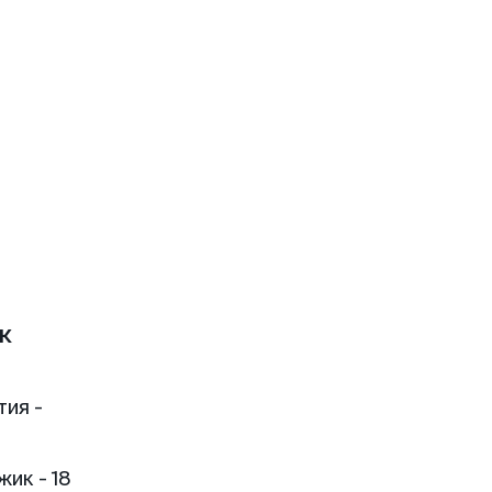
к
тия -
ик - 18