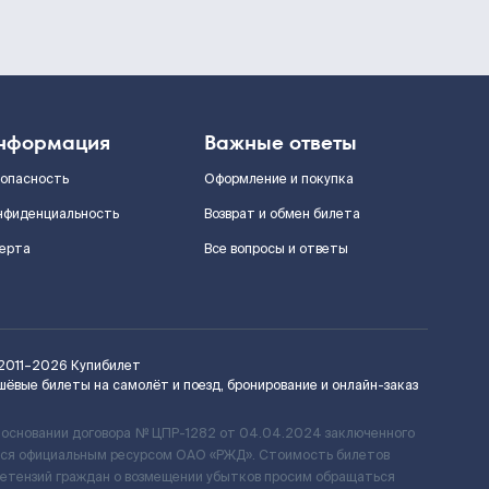
нформация
Важные ответы
зопасность
Оформление и покупка
нфиденциальность
Возврат и обмен билета
ерта
Все вопросы и ответы
2011–2026
Купибилет
шёвые билеты на самолёт и поезд, бронирование и онлайн-заказ
 основании договора № ЦПР-1282 от 04.04.2024 заключенного
ется официальным ресурсом ОАО «РЖД». Стоимость билетов
ретензий граждан о возмещении убытков просим обращаться