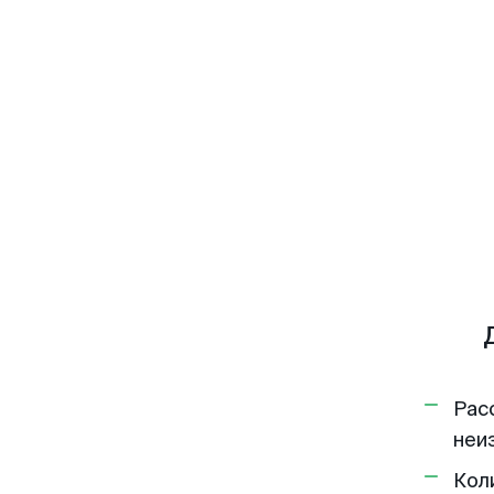
Рас
неи
Кол