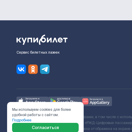
Сервис билетных лазеек
Мы используем cookies для более
удобной работы с сайтом.
Ж/Д билеты предоставляются партнёрами, в том числе с испол
Подробнее
с Поставщиком услуг и Договора ООО «РЖД-Цифровые пассажирс
Согласиться
включает сервисный сбор. Итоговая цена отображена на экране