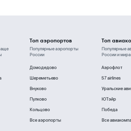
Топ аэропортов
Топ авиак
чаще
Популярные аэропорты
Популярные а
ы
России
России и мира
Домодедово
Аэрофлот
а
Шереметьево
S7 airlines
Внуково
Уральские ав
Пулково
ЮТэйр
Кольцово
Победа
Все аэропорты
Все авиакомп