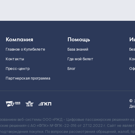
Компания
Помощь
И
Главное о Купибилете
База знаний
Бе
Контакты
Где мой билет
Ко
Пресс-центр
Блог
Оф
Партнерская программа
©
Де
ьзованием веб-системы ООО «РЖД – Цифровые пассажирские решения» на
кие решения» c АО «ФПК» № ФПК-22-316 от 27.12.2022 г. Сайт не явля
 подтверждения покупки. По вопросам рассмотрения обращений, жалоб, п