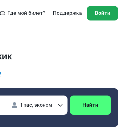
Где мой билет?
Поддержка
Войти
жик
ы
Найти