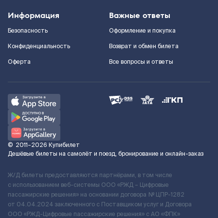
Информация
Важные ответы
Безопасность
Оформление и покупка
Конфиденциальность
Возврат и обмен билета
Оферта
Все вопросы и ответы
©
2011–2026
Купибилет
Дешёвые билеты на самолёт и поезд, бронирование и онлайн-заказ
Ж/Д билеты предоставляются партнёрами, в том числе
с использованием веб-системы ООО «РЖД – Цифровые
пассажирские решения» на основании договора № ЦПР-1282
от 04.04.2024 заключенного с Поставщиком услуг и Договора
ООО «РЖД-Цифровые пассажирские решения» c АО «ФПК»