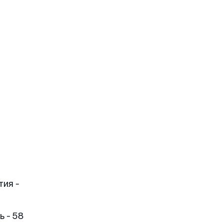
тия -
 - 58