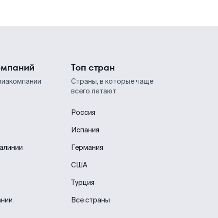
омпаний
Топ стран
виакомпании
Страны, в которые чаще
всего летают
Россия
Испания
иалинии
Германия
США
Турция
ании
Все страны