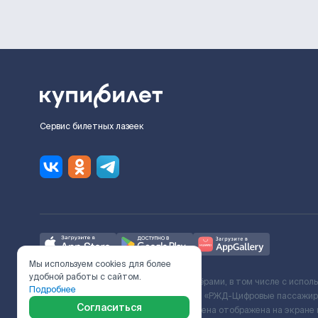
Сервис билетных лазеек
Мы используем cookies для более
удобной работы с сайтом.
Ж/Д билеты предоставляются партнёрами, в том числе с испол
Подробнее
с Поставщиком услуг и Договора ООО «РЖД-Цифровые пассажирс
Согласиться
включает сервисный сбор. Итоговая цена отображена на экране