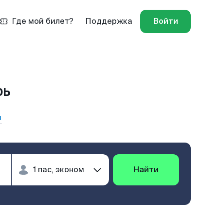
Где мой билет?
Поддержка
Войти
рь
ы
Найти