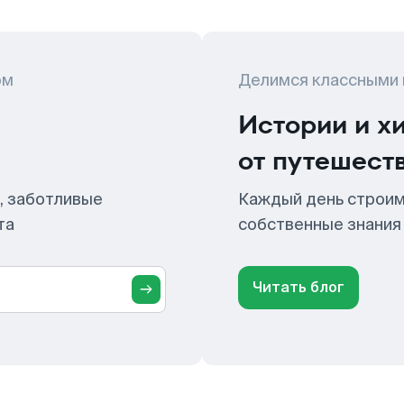
ом
Делимся классными
Истории и х
от путешест
, заботливые
Каждый день строим
та
собственные знания
Читать блог