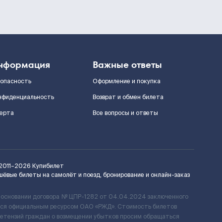
нформация
Важные ответы
зопасность
Оформление и покупка
нфиденциальность
Возврат и обмен билета
ерта
Все вопросы и ответы
2011–2026
Купибилет
шёвые билеты на самолёт и поезд, бронирование и онлайн-заказ
 основании договора № ЦПР-1282 от 04.04.2024 заключенного
ется официальным ресурсом ОАО «РЖД». Стоимость билетов
ретензий граждан о возмещении убытков просим обращаться