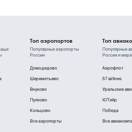
Топ аэропортов
Топ авиак
чаще
Популярные аэропорты
Популярные а
ы
России
России и мира
Домодедово
Аэрофлот
а
Шереметьево
S7 airlines
Внуково
Уральские ав
Пулково
ЮТэйр
Кольцово
Победа
Все аэропорты
Все авиакомп