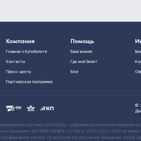
Компания
Помощь
И
Главное о Купибилете
База знаний
Бе
Контакты
Где мой билет
Ко
Пресс-центр
Блог
Оф
Партнерская программа
©
Де
ьзованием веб-системы ООО «РЖД – Цифровые пассажирские решения» на
кие решения» c АО «ФПК» № ФПК-22-316 от 27.12.2022 г. Сайт не явля
 подтверждения покупки. По вопросам рассмотрения обращений, жалоб, п