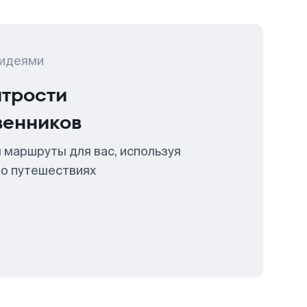
 идеями
итрости
венников
 маршруты для вас, используя
 о путешествиях