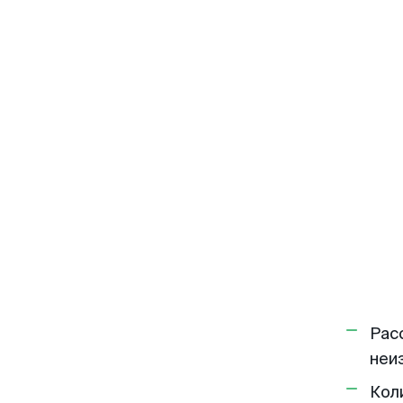
Рас
неи
Кол