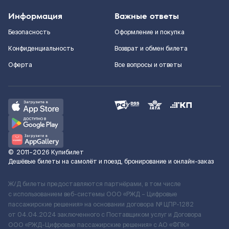
Информация
Важные ответы
Безопасность
Оформление и покупка
Конфиденциальность
Возврат и обмен билета
Оферта
Все вопросы и ответы
©
2011–2026
Купибилет
Дешёвые билеты на самолёт и поезд, бронирование и онлайн-заказ
Ж/Д билеты предоставляются партнёрами, в том числе
с использованием веб-системы ООО «РЖД – Цифровые
пассажирские решения» на основании договора № ЦПР-1282
от 04.04.2024 заключенного с Поставщиком услуг и Договора
ООО «РЖД-Цифровые пассажирские решения» c АО «ФПК»