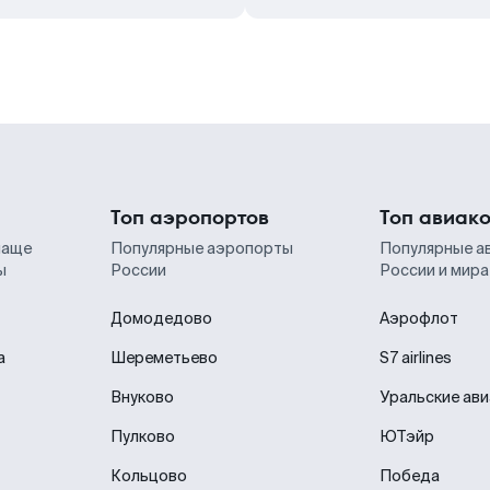
Топ аэропортов
Топ авиак
чаще
Популярные аэропорты
Популярные а
ы
России
России и мира
Домодедово
Аэрофлот
а
Шереметьево
S7 airlines
Внуково
Уральские ав
Пулково
ЮТэйр
Кольцово
Победа