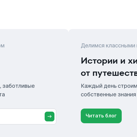
ом
Делимся классными
Истории и х
от путешест
, заботливые
Каждый день строим
та
собственные знания
Читать блог