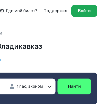
Где мой билет?
Поддержка
Войти
аз
Владикавказ
ы
Найти