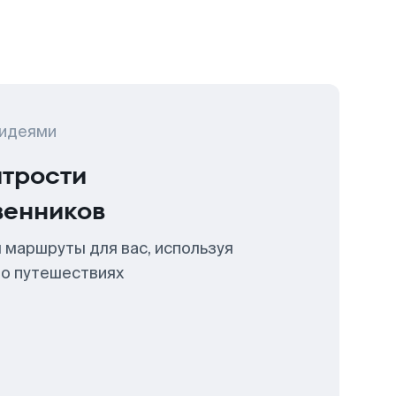
 идеями
итрости
венников
 маршруты для вас, используя
 о путешествиях