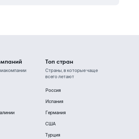
омпаний
Топ стран
виакомпании
Страны, в которые чаще
всего летают
Россия
Испания
иалинии
Германия
США
Турция