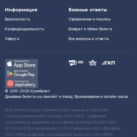
Информация
Важные ответы
Безопасность
Оформление и покупка
Конфиденциальность
Возврат и обмен билета
Оферта
Все вопросы и ответы
©
2011–2026
Купибилет
Дешёвые билеты на самолёт и поезд, бронирование и онлайн-заказ
Ж/Д билеты предоставляются партнёрами, в том числе
с использованием веб-системы ООО «РЖД – Цифровые
пассажирские решения» на основании договора № ЦПР-1282
от 04.04.2024 заключенного с Поставщиком услуг и Договора
ООО «РЖД-Цифровые пассажирские решения» c АО «ФПК»