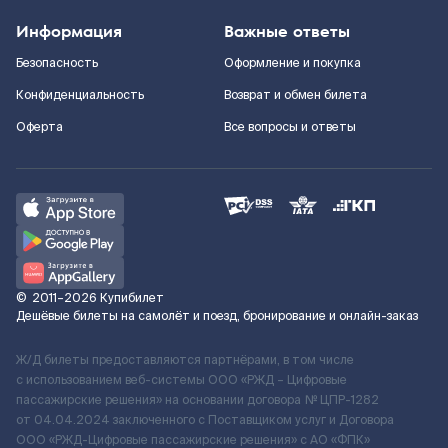
Информация
Важные ответы
Безопасность
Оформление и покупка
Конфиденциальность
Возврат и обмен билета
Оферта
Все вопросы и ответы
©
2011–2026
Купибилет
Дешёвые билеты на самолёт и поезд, бронирование и онлайн-заказ
Ж/Д билеты предоставляются партнёрами, в том числе
с использованием веб-системы ООО «РЖД – Цифровые
пассажирские решения» на основании договора № ЦПР-1282
от 04.04.2024 заключенного с Поставщиком услуг и Договора
ООО «РЖД-Цифровые пассажирские решения» c АО «ФПК»