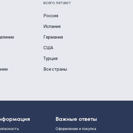
всего летают
Россия
Испания
иалинии
Германия
США
Турция
ании
Все страны
нформация
Важные ответы
зопасность
Оформление и покупка