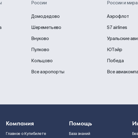
ы
России
России и мира
Домодедово
Аэрофлот
а
Шереметьево
S7 airlines
Внуково
Уральские ав
Пулково
ЮТэйр
Кольцово
Победа
Все аэропорты
Все авиакомп
Компания
Помощь
И
Главное о Купибилете
База знаний
Бе