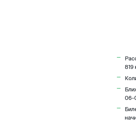
Рас
819 
Кол
Бли
06-
Бил
нач