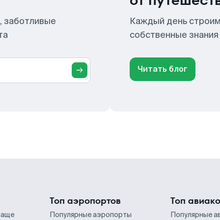
от путешест
, заботливые
Каждый день строим
та
собственные знания
Читать блог
Топ аэропортов
Топ авиак
чаще
Популярные аэропорты
Популярные а