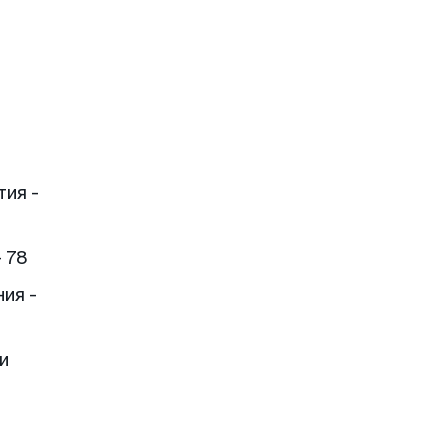
тия -
 78
ия -
и