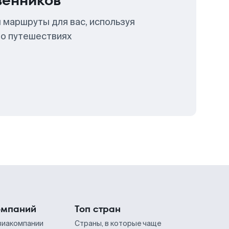
венников
 маршруты для вас, используя
 о путешествиях
омпаний
Топ стран
виакомпании
Страны, в которые чаще