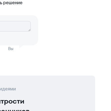
ть решение
Вы
 идеями
итрости