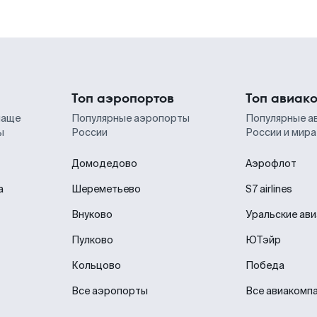
Топ аэропортов
Топ авиак
чаще
Популярные аэропорты
Популярные а
ы
России
России и мира
Домодедово
Аэрофлот
а
Шереметьево
S7 airlines
Внуково
Уральские ав
Пулково
ЮТэйр
Кольцово
Победа
Все аэропорты
Все авиакомп