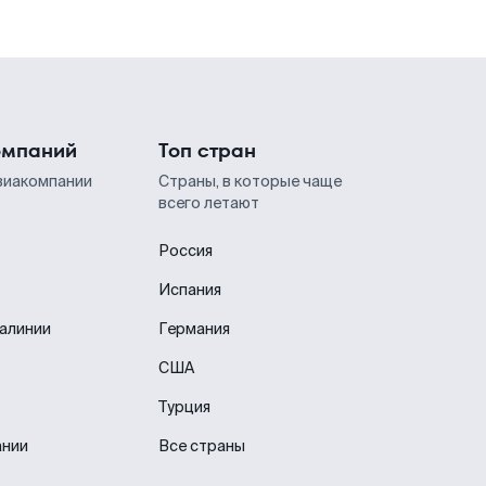
омпаний
Топ стран
виакомпании
Страны, в которые чаще
всего летают
Россия
Испания
иалинии
Германия
США
Турция
ании
Все страны