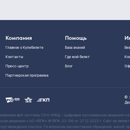
Компания
Помощь
И
Главное о Купибилете
База знаний
Бе
Контакты
Где мой билет
Ко
Пресс-центр
Блог
Оф
Партнерская программа
©
Де
ьзованием веб-системы ООО «РЖД – Цифровые пассажирские решения» на
кие решения» c АО «ФПК» № ФПК-22-316 от 27.12.2022 г. Сайт не явля
 подтверждения покупки. По вопросам рассмотрения обращений, жалоб, п