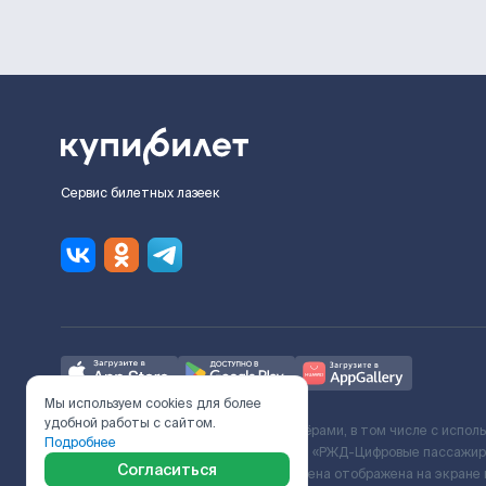
Сервис билетных лазеек
Мы используем cookies для более
удобной работы с сайтом.
Ж/Д билеты предоставляются партнёрами, в том числе с испол
Подробнее
с Поставщиком услуг и Договора ООО «РЖД-Цифровые пассажирс
Согласиться
включает сервисный сбор. Итоговая цена отображена на экране