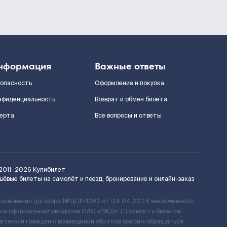
нформация
Важные ответы
зопасность
Оформление и покупка
нфиденциальность
Возврат и обмен билета
ерта
Все вопросы и ответы
2011–2026
Купибилет
шёвые билеты на самолёт и поезд, бронирование и онлайн-заказ
 основании договора № ЦПР-1282 от 04.04.2024 заключенного
ется официальным ресурсом ОАО «РЖД». Стоимость билетов
ретензий граждан о возмещении убытков просим обращаться