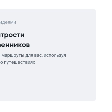
 идеями
итрости
венников
 маршруты для вас, используя
 о путешествиях