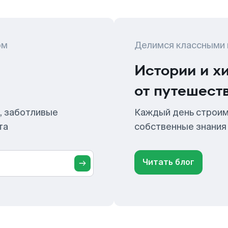
ом
Делимся классными
Истории и х
от путешест
, заботливые
Каждый день строим
та
собственные знания
Читать блог