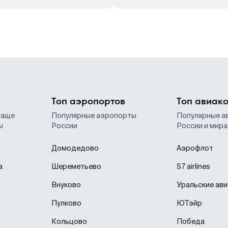
Топ аэропортов
Топ авиак
чаще
Популярные аэропорты
Популярные а
ы
России
России и мира
Домодедово
Аэрофлот
а
Шереметьево
S7 airlines
Внуково
Уральские ав
Пулково
ЮТэйр
Кольцово
Победа