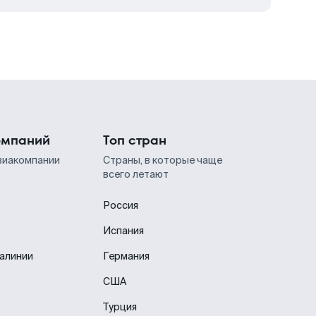
омпаний
Топ стран
виакомпании
Страны, в которые чаще
всего летают
Россия
Испания
иалинии
Германия
США
Турция