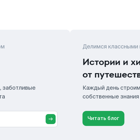
ом
Делимся классными
Истории и х
от путешест
, заботливые
Каждый день строим
та
собственные знания
Читать блог