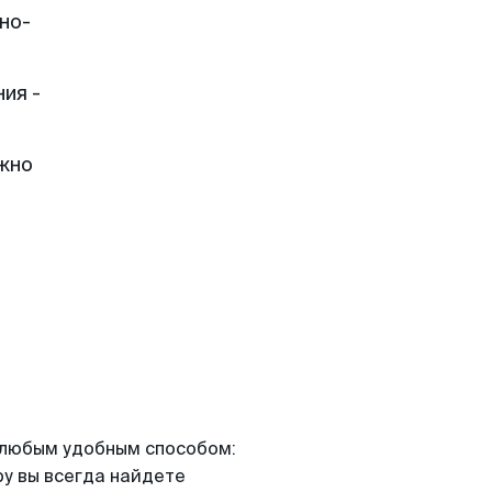
но-
ия -
жно
я любым удобным способом:
ру вы всегда найдете