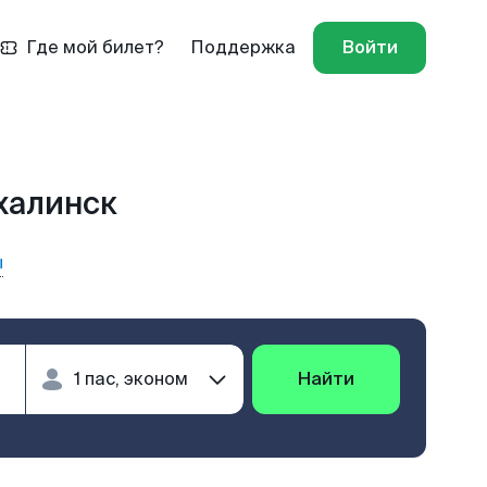
Где мой билет?
Поддержка
Войти
халинск
ы
Найти