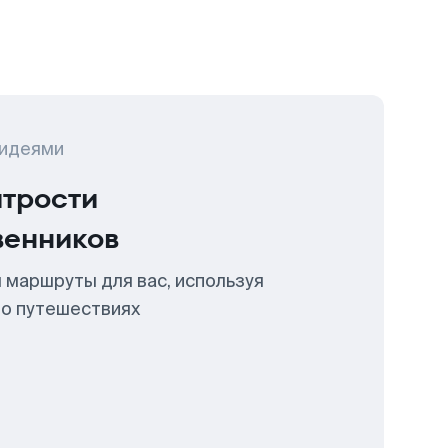
 идеями
итрости
венников
 маршруты для вас, используя
 о путешествиях