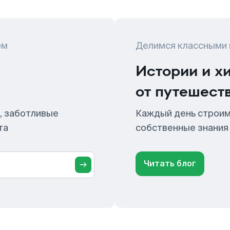
ом
Делимся классными
Истории и х
от путешест
, заботливые
Каждый день строим
та
собственные знания
Читать блог