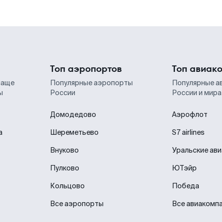
Топ аэропортов
Топ авиак
чаще
Популярные аэропорты
Популярные а
ы
России
России и мира
Домодедово
Аэрофлот
а
Шереметьево
S7 airlines
Внуково
Уральские ав
Пулково
ЮТэйр
Кольцово
Победа
Все аэропорты
Все авиакомп