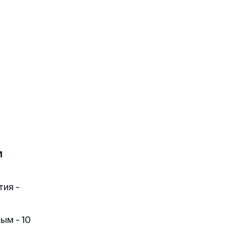
м
тия -
ым - 10