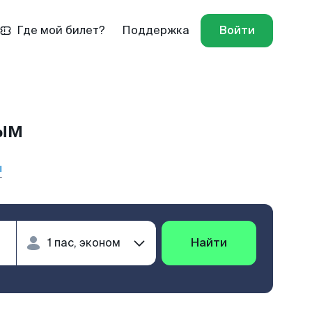
Где мой билет?
Поддержка
Войти
дым
ы
Найти