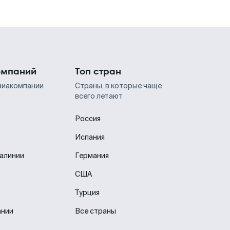
омпаний
Топ стран
виакомпании
Страны, в которые чаще
всего летают
Россия
Испания
иалинии
Германия
США
Турция
ании
Все страны