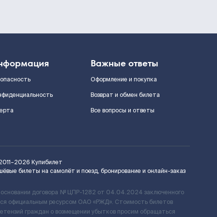
нформация
Важные ответы
зопасность
Оформление и покупка
нфиденциальность
Возврат и обмен билета
ерта
Все вопросы и ответы
2011–2026
Купибилет
шёвые билеты на самолёт и поезд, бронирование и онлайн-заказ
 основании договора № ЦПР-1282 от 04.04.2024 заключенного
ется официальным ресурсом ОАО «РЖД». Стоимость билетов
ретензий граждан о возмещении убытков просим обращаться