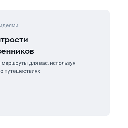
 идеями
итрости
венников
 маршруты для вас, используя
 о путешествиях