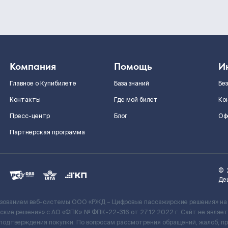
Компания
Помощь
И
Главное о Купибилете
База знаний
Бе
Контакты
Где мой билет
Ко
Пресс-центр
Блог
Оф
Партнерская программа
©
Де
ьзованием веб-системы ООО «РЖД – Цифровые пассажирские решения» на
кие решения» c АО «ФПК» № ФПК-22-316 от 27.12.2022 г. Сайт не явля
 подтверждения покупки. По вопросам рассмотрения обращений, жалоб, п