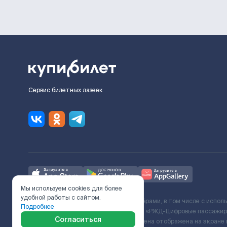
Сервис билетных лазеек
Мы используем cookies для более
удобной работы с сайтом.
Ж/Д билеты предоставляются партнёрами, в том числе с испол
Подробнее
с Поставщиком услуг и Договора ООО «РЖД-Цифровые пассажирс
Согласиться
включает сервисный сбор. Итоговая цена отображена на экране