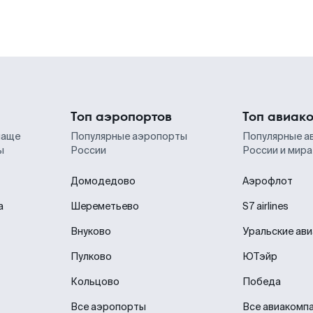
Топ аэропортов
Топ авиак
чаще
Популярные аэропорты
Популярные а
ы
России
России и мира
Домодедово
Аэрофлот
а
Шереметьево
S7 airlines
Внуково
Уральские ав
Пулково
ЮТэйр
Кольцово
Победа
Все аэропорты
Все авиакомп