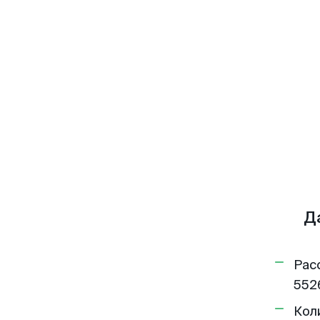
Д
Рас
552
Кол