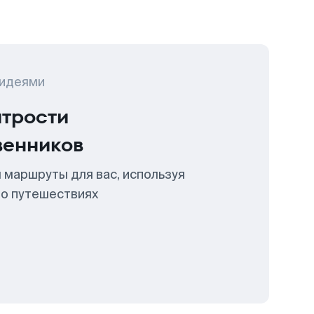
 идеями
итрости
венников
 маршруты для вас, используя
 о путешествиях