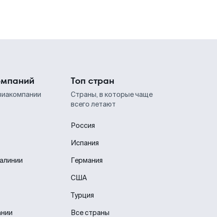
омпаний
Топ стран
виакомпании
Страны, в которые чаще
всего летают
Россия
Испания
иалинии
Германия
США
Турция
ании
Все страны