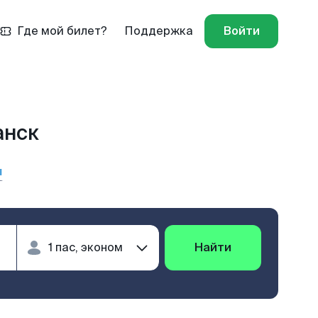
Где мой билет?
Поддержка
Войти
анск
ы
Найти