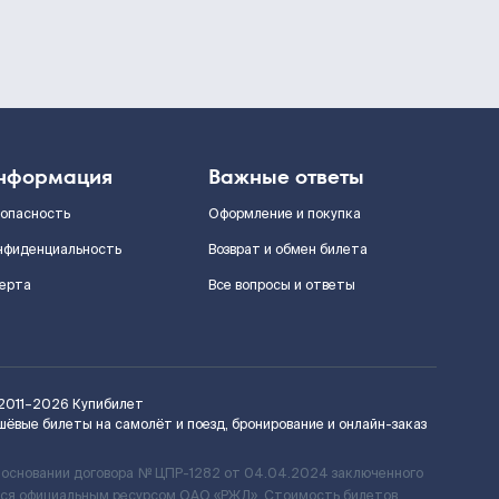
нформация
Важные ответы
зопасность
Оформление и покупка
нфиденциальность
Возврат и обмен билета
ерта
Все вопросы и ответы
2011–2026
Купибилет
шёвые билеты на самолёт и поезд, бронирование и онлайн-заказ
 основании договора № ЦПР-1282 от 04.04.2024 заключенного
ется официальным ресурсом ОАО «РЖД». Стоимость билетов