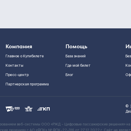
Компания
Помощь
И
Главное о Купибилете
База знаний
Бе
Контакты
Где мой билет
Ко
Пресс-центр
Блог
Оф
Партнерская программа
©
Де
ьзованием веб-системы ООО «РЖД – Цифровые пассажирские решения» на
кие решения» c АО «ФПК» № ФПК-22-316 от 27.12.2022 г. Сайт не явля