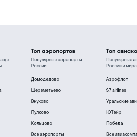
Топ аэропортов
Топ авиак
чаще
Популярные аэропорты
Популярные а
ы
России
России и мира
Домодедово
Аэрофлот
а
Шереметьево
S7 airlines
Внуково
Уральские ав
Пулково
ЮТэйр
Кольцово
Победа
Все аэропорты
Все авиакомп