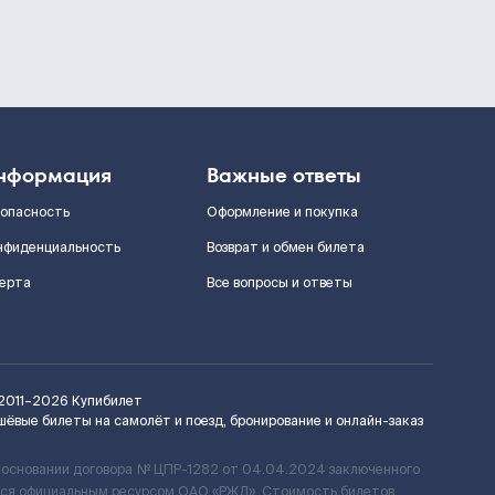
нформация
Важные ответы
зопасность
Оформление и покупка
нфиденциальность
Возврат и обмен билета
ерта
Все вопросы и ответы
2011–2026
Купибилет
шёвые билеты на самолёт и поезд, бронирование и онлайн-заказ
 основании договора № ЦПР-1282 от 04.04.2024 заключенного
ется официальным ресурсом ОАО «РЖД». Стоимость билетов