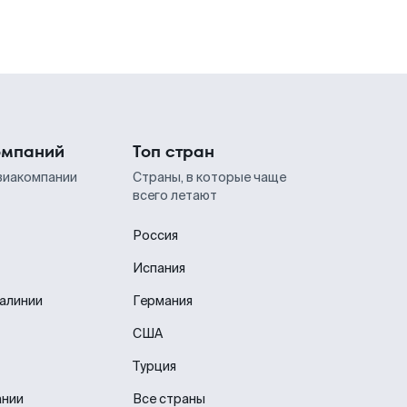
омпаний
Топ стран
виакомпании
Страны, в которые чаще
всего летают
Россия
Испания
иалинии
Германия
США
Турция
ании
Все страны