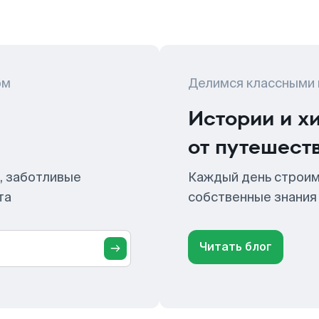
ом
Делимся классными
Истории и х
от путешест
, заботливые
Каждый день строим
та
собственные знания
Читать блог