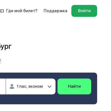
Где мой билет?
Поддержка
Войти
бург
ы
Найти