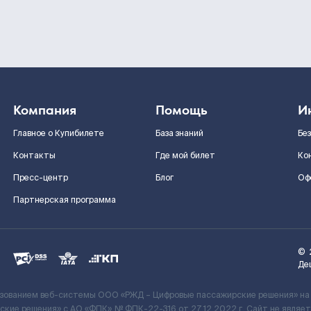
Компания
Помощь
И
Главное о Купибилете
База знаний
Бе
Контакты
Где мой билет
Ко
Пресс-центр
Блог
Оф
Партнерская программа
©
Де
ьзованием веб-системы ООО «РЖД – Цифровые пассажирские решения» на
кие решения» c АО «ФПК» № ФПК-22-316 от 27.12.2022 г. Сайт не явля