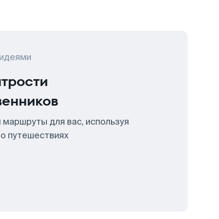
 идеями
итрости
венников
 маршруты для вас, используя
 о путешествиях