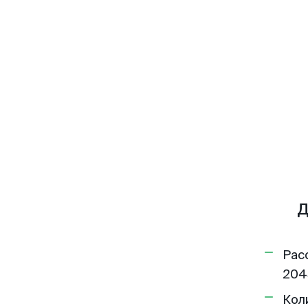
Д
Рас
204
Кол