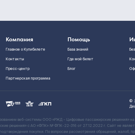
Компания
Помощь
И
Главное о Купибилете
База знаний
Бе
Контакты
Где мой билет
Ко
Пресс-центр
Блог
Оф
Партнерская программа
©
Де
ьзованием веб-системы ООО «РЖД – Цифровые пассажирские решения» на
кие решения» c АО «ФПК» № ФПК-22-316 от 27.12.2022 г. Сайт не явля
 подтверждения покупки. По вопросам рассмотрения обращений, жалоб, п