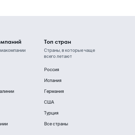
омпаний
Топ стран
виакомпании
Страны, в которые чаще
всего летают
Россия
Испания
иалинии
Германия
США
Турция
ании
Все страны