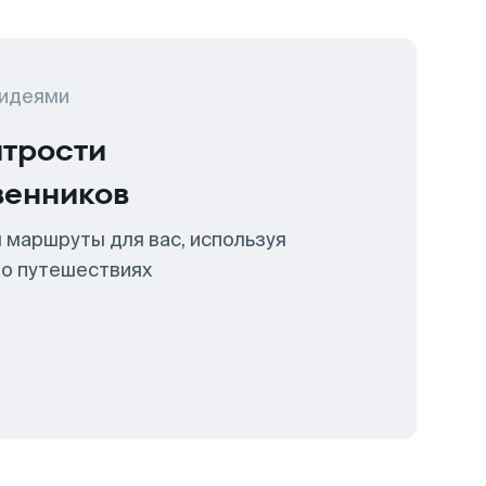
 идеями
итрости
венников
 маршруты для вас, используя
 о путешествиях