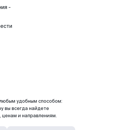
ия -
рести
я любым удобным способом:
ру вы всегда найдете
 ценам и направлениям.