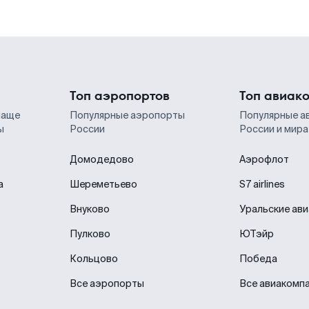
Топ аэропортов
Топ авиак
чаще
Популярные аэропорты
Популярные а
ы
России
России и мира
Домодедово
Аэрофлот
а
Шереметьево
S7 airlines
Внуково
Уральские ав
Пулково
ЮТэйр
Кольцово
Победа
Все аэропорты
Все авиакомп