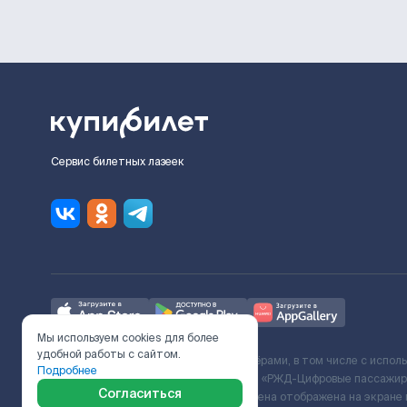
Сервис билетных лазеек
Мы используем cookies для более
удобной работы с сайтом.
Ж/Д билеты предоставляются партнёрами, в том числе с испол
Подробнее
с Поставщиком услуг и Договора ООО «РЖД-Цифровые пассажирс
Согласиться
включает сервисный сбор. Итоговая цена отображена на экране