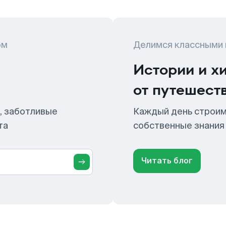
ом
Делимся классными
Истории и х
от путешест
, заботливые
Каждый день строим
та
собственные знания
Читать блог