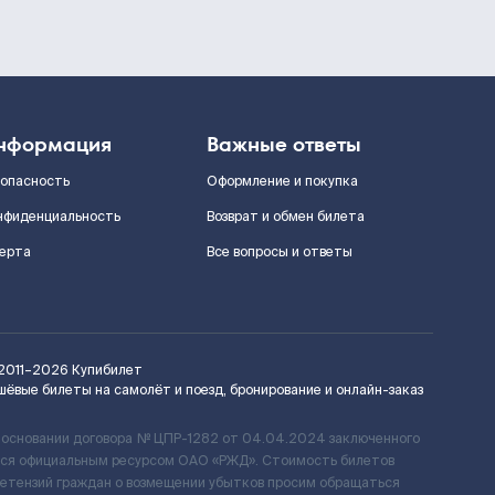
нформация
Важные ответы
зопасность
Оформление и покупка
нфиденциальность
Возврат и обмен билета
ерта
Все вопросы и ответы
2011–2026
Купибилет
шёвые билеты на самолёт и поезд, бронирование и онлайн-заказ
 основании договора № ЦПР-1282 от 04.04.2024 заключенного
ется официальным ресурсом ОАО «РЖД». Стоимость билетов
ретензий граждан о возмещении убытков просим обращаться