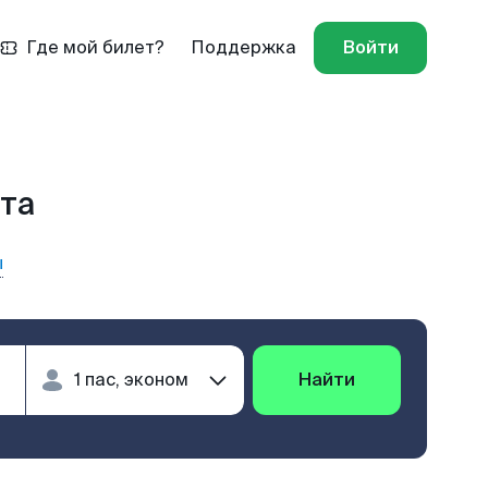
Где мой билет?
Поддержка
Войти
ста
ы
Найти