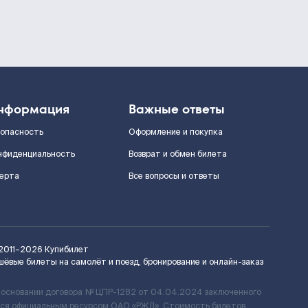
нформация
Важные ответы
зопасность
Оформление и покупка
нфиденциальность
Возврат и обмен билета
ерта
Все вопросы и ответы
2011–2026
Купибилет
шёвые билеты на самолёт и поезд, бронирование и онлайн-заказ
 основании договора № ЦПР-1282 от 04.04.2024 заключенного
ется официальным ресурсом ОАО «РЖД». Стоимость билетов