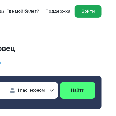
Где мой билет?
Поддержка
Войти
овец
ы
Найти