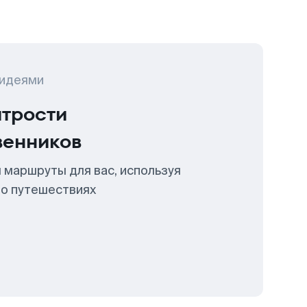
 идеями
итрости
венников
 маршруты для вас, используя
 о путешествиях