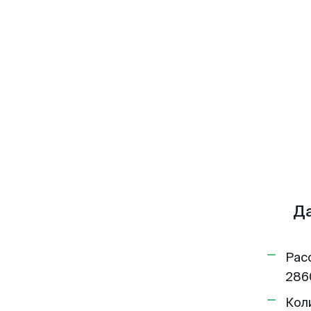
Д
Рас
286
Кол