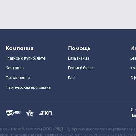
Компания
Помощь
И
Главное о Купибилете
База знаний
Бе
Контакты
Где мой билет
Ко
Пресс-центр
Блог
Оф
Партнерская программа
©
Де
ьзованием веб-системы ООО «РЖД – Цифровые пассажирские решения» на
кие решения» c АО «ФПК» № ФПК-22-316 от 27.12.2022 г. Сайт не явля