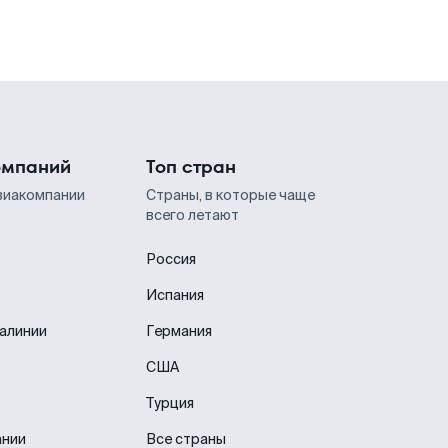
омпаний
Топ стран
виакомпании
Страны, в которые чаще
всего летают
Россия
Испания
иалинии
Германия
США
Турция
ании
Все страны