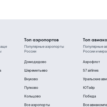
Топ аэропортов
Топ авиак
чаще
Популярные аэропорты
Популярные а
ы
России
России и мира
Домодедово
Аэрофлот
а
Шереметьево
S7 airlines
Внуково
Уральские ав
Пулково
ЮТэйр
Кольцово
Победа
Все аэропорты
Все авиакомп