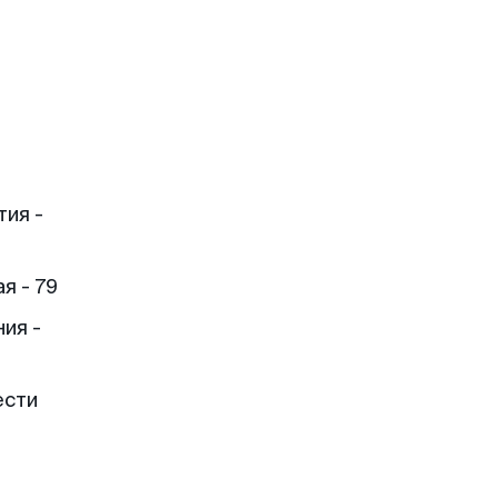
тия -
я - 79
ия -
ести