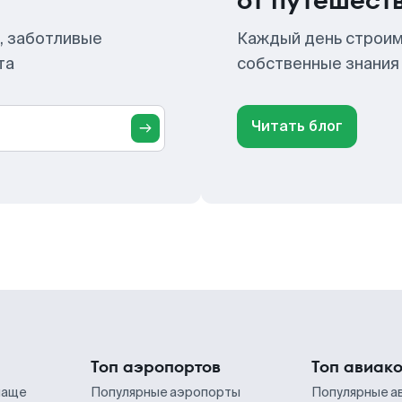
от путешест
, заботливые
Каждый день строим
та
собственные знания
Читать блог
Топ аэропортов
Топ авиак
чаще
Популярные аэропорты
Популярные а