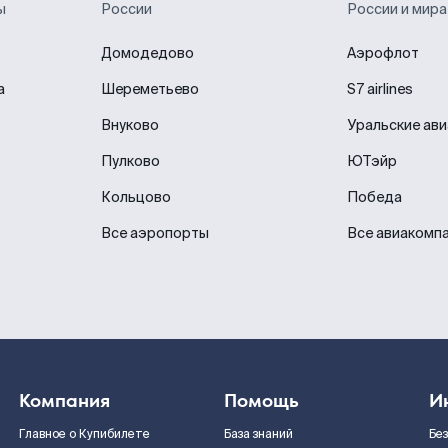
ы
России
России и мира
Домодедово
Аэрофлот
а
Шереметьево
S7 airlines
Внуково
Уральские ав
Пулково
ЮТэйр
Кольцово
Победа
Все аэропорты
Все авиакомп
Компания
Помощь
И
Главное о Купибилете
База знаний
Бе