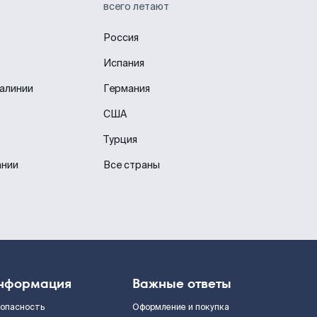
всего летают
Россия
Испания
иалинии
Германия
США
Турция
ании
Все страны
нформация
Важные ответы
зопасность
Оформление и покупка