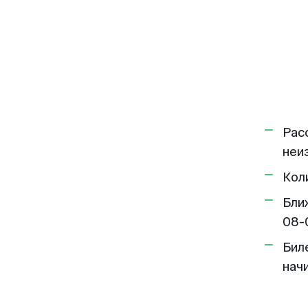
Рас
неи
Кол
Бли
08-
Бил
нач