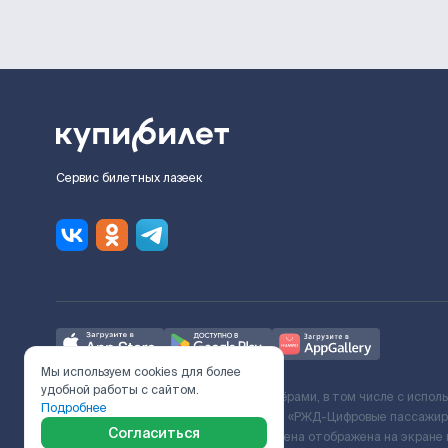
Сервис билетных лазеек
Мы используем cookies для более
удобной работы с сайтом.
Ж/Д билеты предоставляются партнёрами, в том числе с испол
Подробнее
с Поставщиком услуг и Договора ООО «РЖД-Цифровые пассажирс
Согласиться
включает сервисный сбор. Итоговая цена отображена на экране