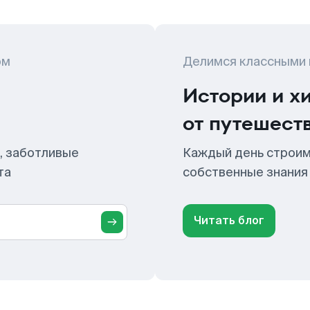
ом
Делимся классными
Истории и х
от путешест
, заботливые
Каждый день строим
та
собственные знания
Читать блог