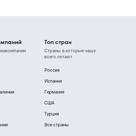
омпаний
Топ стран
виакомпании
Страны, в которые чаще
всего летают
Россия
Испания
иалинии
Германия
США
Турция
ании
Все страны