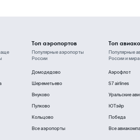
Топ аэропортов
Топ авиак
чаще
Популярные аэропорты
Популярные а
ы
России
России и мира
Домодедово
Аэрофлот
а
Шереметьево
S7 airlines
Внуково
Уральские ав
Пулково
ЮТэйр
Кольцово
Победа
Все аэропорты
Все авиакомп