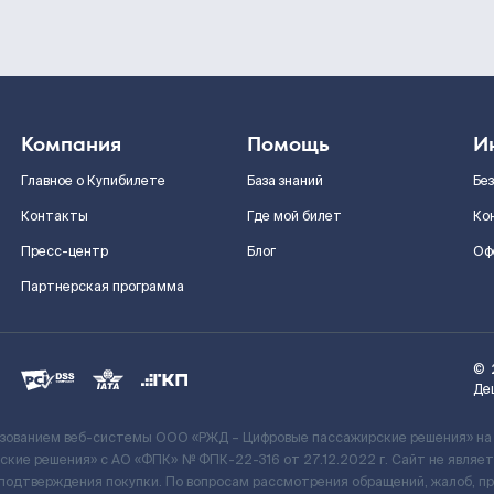
Компания
Помощь
И
Главное о Купибилете
База знаний
Бе
Контакты
Где мой билет
Ко
Пресс-центр
Блог
Оф
Партнерская программа
©
Де
ьзованием веб-системы ООО «РЖД – Цифровые пассажирские решения» на
кие решения» c АО «ФПК» № ФПК-22-316 от 27.12.2022 г. Сайт не явля
 подтверждения покупки. По вопросам рассмотрения обращений, жалоб, п