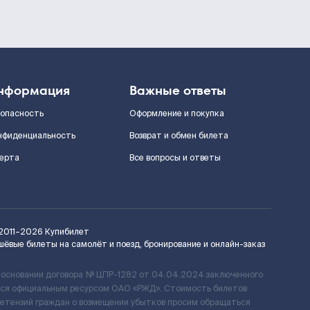
нформация
Важные ответы
зопасность
Оформление и покупка
нфиденциальность
Возврат и обмен билета
ерта
Все вопросы и ответы
2011–2026
Купибилет
шёвые билеты на самолёт и поезд, бронирование и онлайн-заказ
 основании договора № ЦПР-1282 от 04.04.2024 заключенного
ется официальным ресурсом ОАО «РЖД». Стоимость билетов
ретензий граждан о возмещении убытков просим обращаться