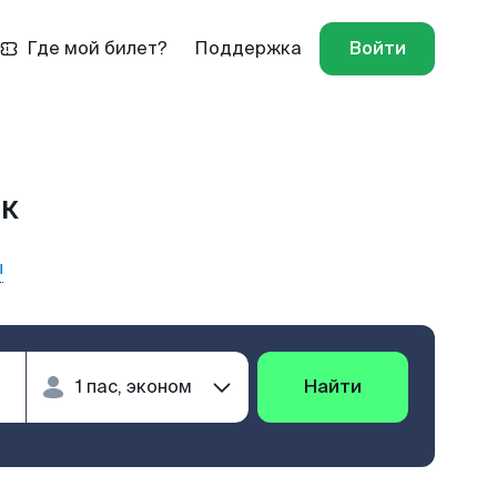
Где мой билет?
Поддержка
Войти
ик
ы
Найти