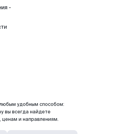
ия -
сти
я любым удобным способом:
ру вы всегда найдете
 ценам и направлениям.