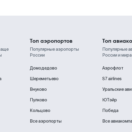
Топ аэропортов
Топ авиак
чаще
Популярные аэропорты
Популярные а
ы
России
России и мира
Домодедово
Аэрофлот
а
Шереметьево
S7 airlines
Внуково
Уральские ав
Пулково
ЮТэйр
Кольцово
Победа
Все аэропорты
Все авиакомп