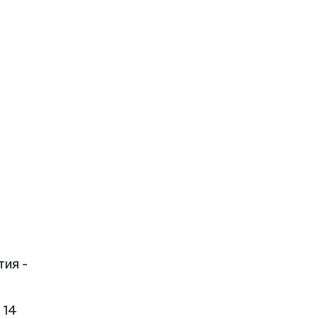
тия -
 14