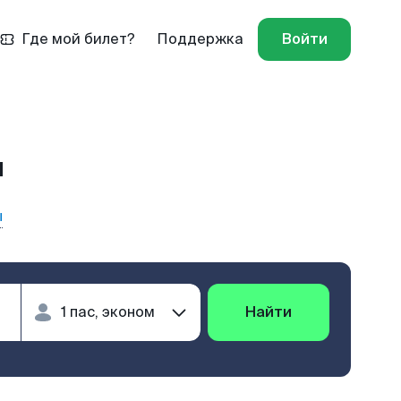
Где мой билет?
Поддержка
Войти
л
ы
Найти