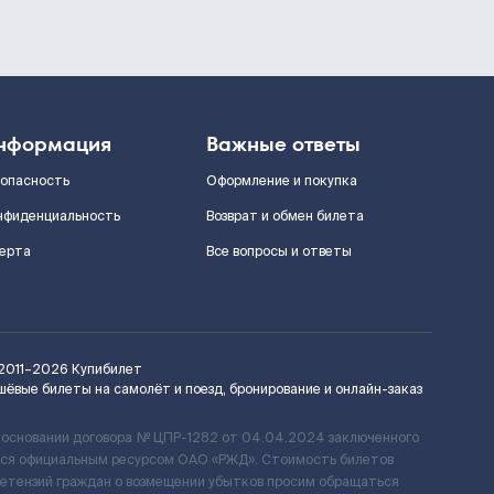
нформация
Важные ответы
зопасность
Оформление и покупка
нфиденциальность
Возврат и обмен билета
ерта
Все вопросы и ответы
2011–2026
Купибилет
шёвые билеты на самолёт и поезд, бронирование и онлайн-заказ
 основании договора № ЦПР-1282 от 04.04.2024 заключенного
ется официальным ресурсом ОАО «РЖД». Стоимость билетов
ретензий граждан о возмещении убытков просим обращаться