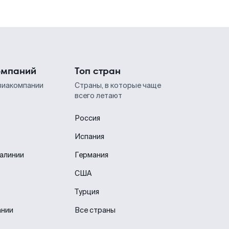
омпаний
Топ стран
виакомпании
Страны, в которые чаще
всего летают
Россия
Испания
иалинии
Германия
США
Турция
ании
Все страны