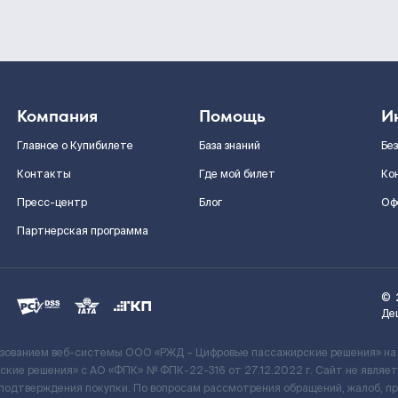
Компания
Помощь
И
Главное о Купибилете
База знаний
Бе
Контакты
Где мой билет
Ко
Пресс-центр
Блог
Оф
Партнерская программа
©
Де
ьзованием веб-системы ООО «РЖД – Цифровые пассажирские решения» на
кие решения» c АО «ФПК» № ФПК-22-316 от 27.12.2022 г. Сайт не явля
 подтверждения покупки. По вопросам рассмотрения обращений, жалоб, п