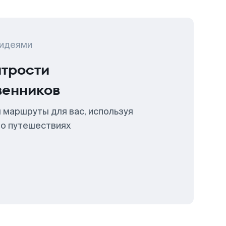
 идеями
итрости
венников
 маршруты для вас, используя
 о путешествиях