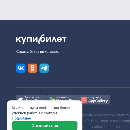
Сервис билетных лазеек
Мы используем cookies для более
удобной работы с сайтом.
Ж/Д билеты предоставляются партнёрами, в том числе с испол
Подробнее
с Поставщиком услуг и Договора ООО «РЖД-Цифровые пассажирс
Согласиться
включает сервисный сбор. Итоговая цена отображена на экране