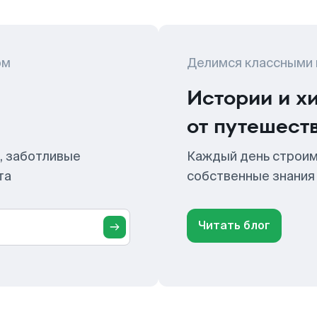
ом
Делимся классными
Истории и х
от путешест
, заботливые
Каждый день строим
та
собственные знания
Читать блог