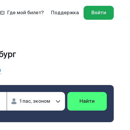
Где мой билет?
Поддержка
Войти
бург
ы
Найти