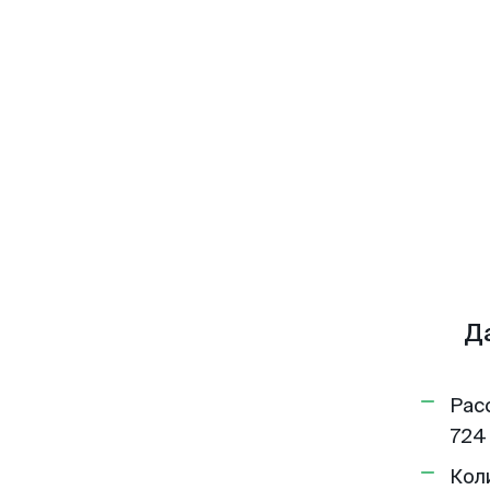
Д
Рас
724
Кол