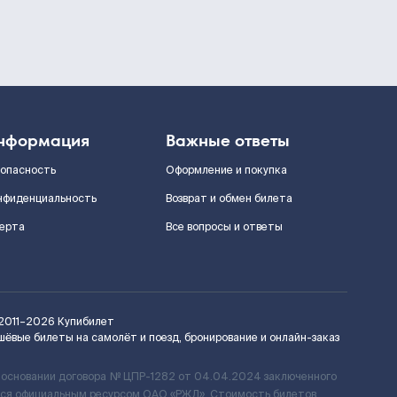
нформация
Важные ответы
зопасность
Оформление и покупка
нфиденциальность
Возврат и обмен билета
ерта
Все вопросы и ответы
2011–2026
Купибилет
шёвые билеты на самолёт и поезд, бронирование и онлайн-заказ
 основании договора № ЦПР-1282 от 04.04.2024 заключенного
ется официальным ресурсом ОАО «РЖД». Стоимость билетов