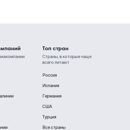
омпаний
Топ стран
виакомпании
Страны, в которые чаще
всего летают
Россия
Испания
иалинии
Германия
США
Турция
ании
Все страны