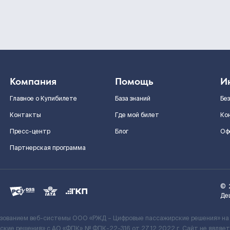
Компания
Помощь
И
Главное о Купибилете
База знаний
Бе
Контакты
Где мой билет
Ко
Пресс-центр
Блог
Оф
Партнерская программа
©
Де
ьзованием веб-системы ООО «РЖД – Цифровые пассажирские решения» на
кие решения» c АО «ФПК» № ФПК-22-316 от 27.12.2022 г. Сайт не явля