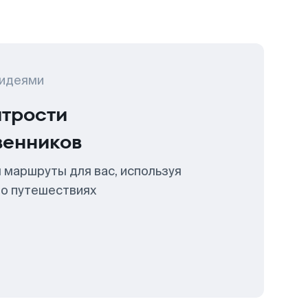
 идеями
итрости
венников
 маршруты для вас, используя
 о путешествиях