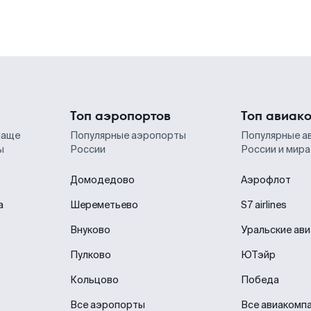
Топ аэропортов
Топ авиак
чаще
Популярные аэропорты
Популярные а
ы
России
России и мира
Домодедово
Аэрофлот
а
Шереметьево
S7 airlines
Внуково
Уральские ав
Пулково
ЮТэйр
Кольцово
Победа
Все аэропорты
Все авиакомп