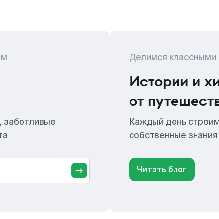
ом
Делимся классными
Истории и х
от путешест
, заботливые
Каждый день строим
та
собственные знания
Читать блог