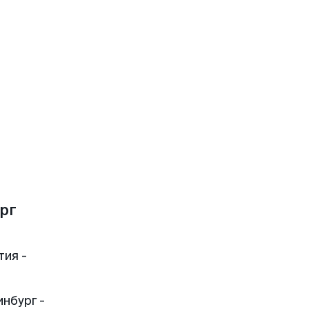
рг
тия -
нбург -