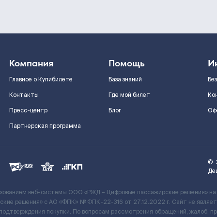
Компания
Помощь
И
Главное о Купибилете
База знаний
Бе
Контакты
Где мой билет
Ко
Пресс-центр
Блог
Оф
Партнерская программа
©
Де
ьзованием веб-системы ООО «РЖД – Цифровые пассажирские решения» на
кие решения» c АО «ФПК» № ФПК-22-316 от 27.12.2022 г. Сайт не явля
 подтверждения покупки. По вопросам рассмотрения обращений, жалоб, п