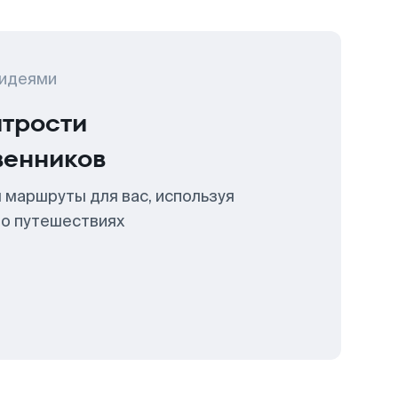
 идеями
итрости
венников
 маршруты для вас, используя
 о путешествиях