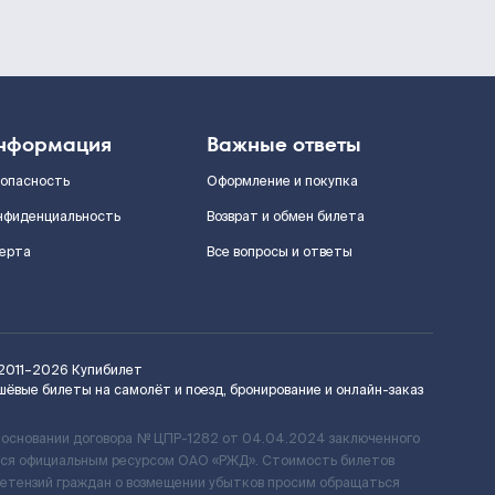
нформация
Важные ответы
зопасность
Оформление и покупка
нфиденциальность
Возврат и обмен билета
ерта
Все вопросы и ответы
2011–2026
Купибилет
шёвые билеты на самолёт и поезд, бронирование и онлайн-заказ
 основании договора № ЦПР-1282 от 04.04.2024 заключенного
ется официальным ресурсом ОАО «РЖД». Стоимость билетов
ретензий граждан о возмещении убытков просим обращаться