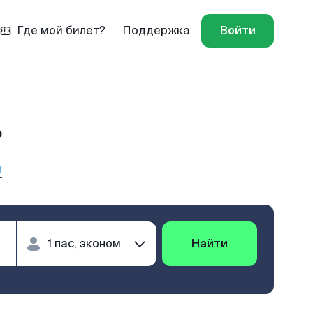
Где мой билет?
Поддержка
Войти
ь
ы
Найти