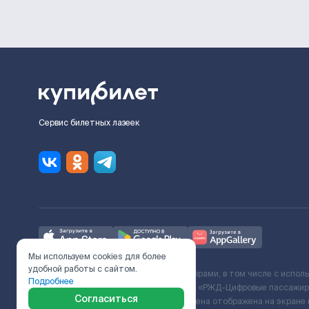
Сервис билетных лазеек
Мы используем cookies для более
удобной работы с сайтом.
Ж/Д билеты предоставляются партнёрами, в том числе с испол
Подробнее
с Поставщиком услуг и Договора ООО «РЖД-Цифровые пассажирс
Согласиться
включает сервисный сбор. Итоговая цена отображена на экране