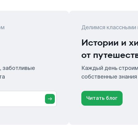
ом
Делимся классными
Истории и х
от путешест
, заботливые
Каждый день строим
та
собственные знания
Читать блог