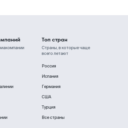
омпаний
Топ стран
виакомпании
Страны, в которые чаще
всего летают
Россия
Испания
иалинии
Германия
США
Турция
ании
Все страны