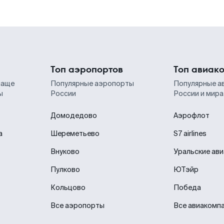
Топ аэропортов
Топ авиак
чаще
Популярные аэропорты
Популярные а
ы
России
России и мира
Домодедово
Аэрофлот
а
Шереметьево
S7 airlines
Внуково
Уральские ав
Пулково
ЮТэйр
Кольцово
Победа
Все аэропорты
Все авиакомп